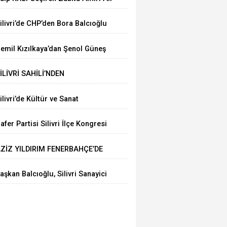
rgun’a Hastanede Moral Ziyareti
ilivri’de CHP’den Bora Balcıoğlu
çin Buluşma Çağrısı
emil Kızılkaya’dan Şenol Güneş
le Futbol Zirvesi
İLİVRİ SAHİLİ’NDEN
ARMARA’YA ÇEVRE MESAJI
ilivri’de Kültür ve Sanat
oşkusu: “İnsanıyla Örnek Bir
afer Partisi Silivri İlçe Kongresi
ent Olacağız”
çin Tarih Belli Oldu
ZİZ YILDIRIM FENERBAHÇE’DE
ENİDEN BAŞKAN
aşkan Balcıoğlu, Silivri Sanayici
e İşadamları Derneği’nde iş
nsanlarıyla buluştu