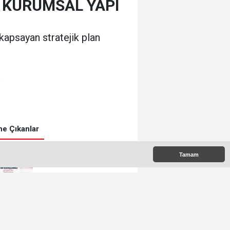
 KURUMSAL YAPI
 kapsayan stratejik plan
0
e Çıkanlar
Tamam
Başkan Balcıoğlu’ndan
LGS’ye Girecek
Öğrencilere Başarı
Mesajı
Çayırdere Mahallesi’nde
İlk Kez “Şalvar Gecesi”
Düzenlenecek