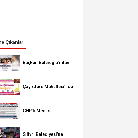
e Çıkanlar
Başkan Balcıoğlu’ndan
LGS’ye Girecek
Öğrencilere Başarı
Mesajı
Çayırdere Mahallesi’nde
İlk Kez “Şalvar Gecesi”
Düzenlenecek
CHP’li Meclis
Üyelerinden Balcıoğlu
Açıklaması: “Masumiyet
Karinesi Esastır”
Silivri Belediyesi’ne