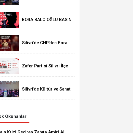
Operasyon: Başkan
Balcıoğlu Dahil 17 Kişi
Gözaltında
BORA BALCIOĞLU BASIN
AÇIKLAMASI:
Silivri’de CHP’den Bora
Balcıoğlu İçin Buluşma
Çağrısı
Zafer Partisi Silivri İlçe
Kongresi İçin Tarih Belli
Oldu
Silivri’de Kültür ve Sanat
Coşkusu: “İnsanıyla
Örnek Bir Kent Olacağız”
k Okunanlar
alp Krizi Geçiren Zabıta Amiri Ali