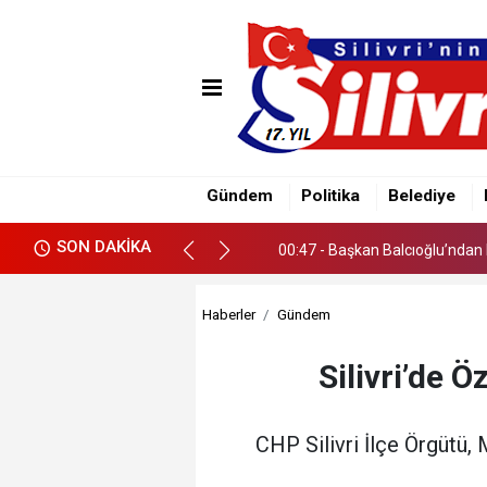
00:38 - Çayırdere Mahallesi’nd
Gündem
Politika
Belediye
00:47 - Başkan Balcıoğlu’ndan 
SON DAKİKA
00:38 - Çayırdere Mahallesi’nd
00:47 - Başkan Balcıoğlu’ndan 
Haberler
Gündem
Silivri’de 
CHP Silivri İlçe Örgütü,