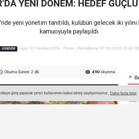
R’DA YENİ DÖNEM: HEDEF GÜÇLÜ
de yeni yönetim tanıtıldı, kulübün gelecek iki yılını
kamuoyuyla paylaşıldı.
Yayın: 07 Haziran 2026 - Pazar - Güncelleme: 07.06.2026 23:43:0
GÜNDEM
Okuma Süresi: 2 dk.
490
okunma
Ön
 siteye giriş yaparak çerez kullanımını kabul etmiş sayılıyorsunuz.
Daha fazla bilgi