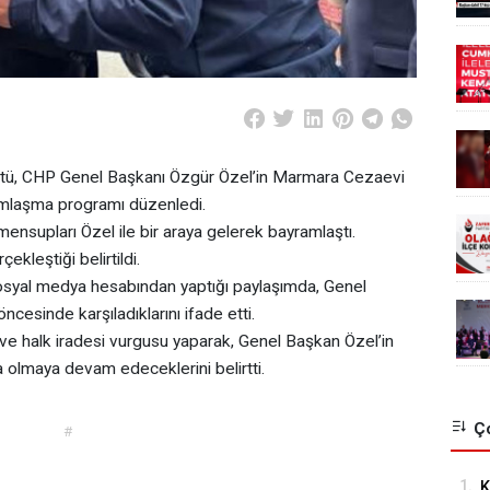
Örgütü, CHP Genel Başkanı Özgür Özel’in Marmara Cezaevi
amlaşma programı düzenledi.
mensupları Özel ile bir araya gelerek bayramlaştı.
kleştiği belirtildi.
 sosyal medya hesabından yaptığı paylaşımda, Genel
cesinde karşıladıklarını ifade etti.
ve halk iradesi vurgusu yaparak, Genel Başkan Özel’in
 olmaya devam edeceklerini belirtti.
Ço
#
1.
K