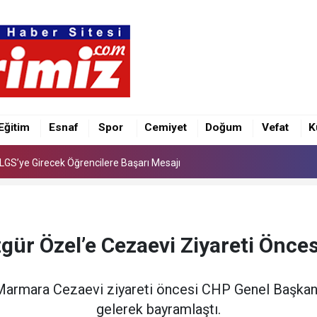
e İlk Kez “Şalvar Gecesi” Düzenlenecek
Eğitim
Esnaf
Spor
Cemiyet
Doğum
Vefat
K
LGS’ye Girecek Öğrencilere Başarı Mesajı
e İlk Kez “Şalvar Gecesi” Düzenlenecek
LGS’ye Girecek Öğrencilere Başarı Mesajı
Özgür Özel’e Cezaevi Ziyareti Önce
 Marmara Cezaevi ziyareti öncesi CHP Genel Başkanı
gelerek bayramlaştı.