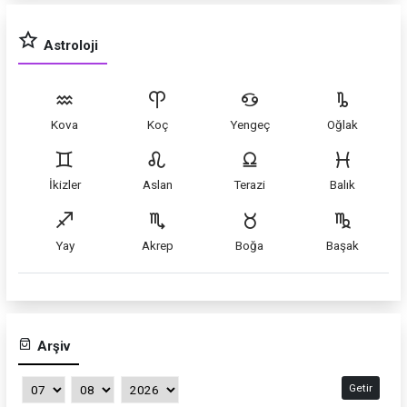
Astroloji
Kova
Koç
Yengeç
Oğlak
İkizler
Aslan
Terazi
Balık
Yay
Akrep
Boğa
Başak
Arşiv
Getir