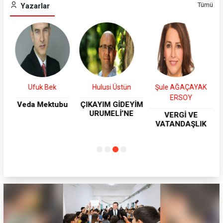
Tümü
Yazarlar
Hulusi Üstün
Şule AĞAÇAYAK
Belma Balcı
ERSOY
ÇIKAYIM GİDEYİM
ADIYAMAN
URUMELİ’NE
SOKAKLARINDA
VERGİ VE
SON GEZİNTİLER
VATANDAŞLIK
VE ANTEP'E
YOLCULUK