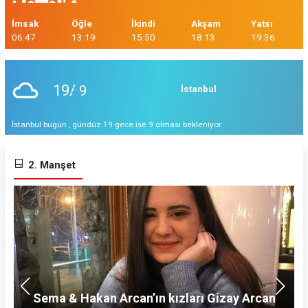
İmsak
Öğle
İkindi
Akşam
Yatsı
06:47
13:19
15:50
18:13
19:36
19/
9
İstanbul
İstanbul bugün , gündüz 19 gece ise 9 olması bekleniyor.
2. Manşet