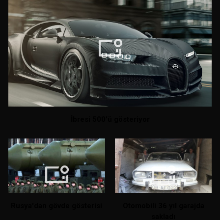
İbresi 500'ü gösteriyor
Rusya'dan gövde gösterisi
Otomobili 36 yıl garajda
sakladı