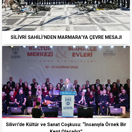
SİLİVRİ SAHİLİ’NDEN MARMARA’YA ÇEVRE MESAJI
Silivri’de Kültür ve Sanat Coşkusu: “İnsanıyla Örnek Bir
Kent Olacağız”