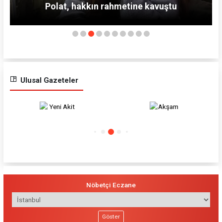
HAKEM HATASI LİDERLİĞİ BELİRLEDİ
Ulusal Gazeteler
Akşam
Karar
Nöbetçi Eczane
Göster