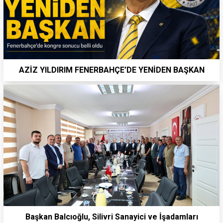
AZİZ YILDIRIM FENERBAHÇE’DE YENİDEN BAŞKAN
Başkan Balcıoğlu, Silivri Sanayici ve İşadamları