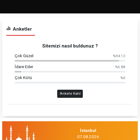
Anketler
Sitemizi nasıl buldunuz ?
Çok Güzel
%94.12
İdare Eder
%5.88
Çok Kötü
%0
Ankete Katıl
İstanbul
07.08.2026