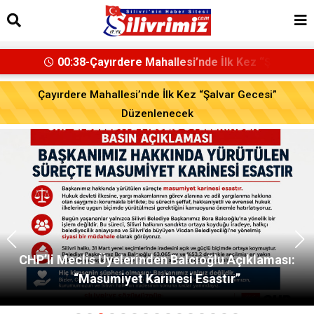
00:47-Başkan Balcıoğlu’ndan LGS’ye Girece
Silivri Belediyesi’ne Operasyon: Başkan Balcıoğlu
Dahil 17 Kişi Gözaltında