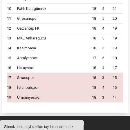
10
Fatih Karagümrük
18
5
21
11
Giresunspor
18
5
20
12
Gaziantep FK
18
4
19
13
MKE Ankaragücü
18
5
19
14
Kasımpaşa
18
5
19
15
Antalyaspor
17
5
18
16
Hatayspor
18
4
17
17
Sivasspor
18
3
15
18
İstanbulspor
18
4
15
19
Ümraniyespor
18
3
14
Sitemizden en iyi şekilde faydalanabilmeniz