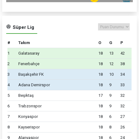
Süper Lig
#
Takım
O
G
P
1
Galatasaray
18
13
42
2
Fenerbahçe
18
12
38
3
Başakşehir FK
18
10
34
4
Adana Demirspor
18
9
33
5
Beşiktaş
17
9
32
6
Trabzonspor
18
9
32
7
Konyaspor
18
6
27
8
Kayserispor
18
8
26
9
Alanyaspor
18
6
24