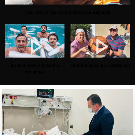
Yeni Sezon Kuru İncir Hasatına Başladık
Bu dolu havuzda kalma
Nohut Mayasının Hazırlanışı
yarışması