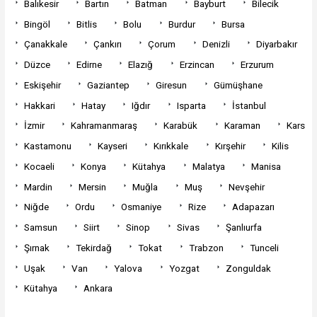
Balıkesir
Bartın
Batman
Bayburt
Bilecik
Bingöl
Bitlis
Bolu
Burdur
Bursa
Çanakkale
Çankırı
Çorum
Denizli
Diyarbakır
Düzce
Edirne
Elazığ
Erzincan
Erzurum
Eskişehir
Gaziantep
Giresun
Gümüşhane
Hakkari
Hatay
Iğdır
Isparta
İstanbul
İzmir
Kahramanmaraş
Karabük
Karaman
Kars
Kastamonu
Kayseri
Kırıkkale
Kırşehir
Kilis
Kocaeli
Konya
Kütahya
Malatya
Manisa
Mardin
Mersin
Muğla
Muş
Nevşehir
Niğde
Ordu
Osmaniye
Rize
Adapazarı
Samsun
Siirt
Sinop
Sivas
Şanlıurfa
Şırnak
Tekirdağ
Tokat
Trabzon
Tunceli
Uşak
Van
Yalova
Yozgat
Zonguldak
Kütahya
Ankara