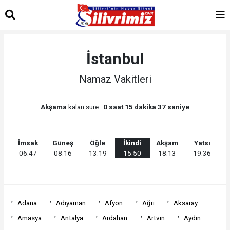
İstanbul
Namaz Vakitleri
Akşama
kalan süre :
0 saat 15 dakika 37 saniye
İmsak
Güneş
Öğle
İkindi
Akşam
Yatsı
06:47
08:16
13:19
15:50
18:13
19:36
Adana
Adıyaman
Afyon
Ağrı
Aksaray
Amasya
Antalya
Ardahan
Artvin
Aydın