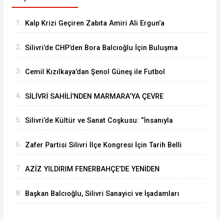
1.
Kalp Krizi Geçiren Zabıta Amiri Ali Ergun’a
Hastanede Moral Ziyareti
2.
Silivri’de CHP’den Bora Balcıoğlu İçin Buluşma
Çağrısı
3.
Cemil Kızılkaya’dan Şenol Güneş ile Futbol
Zirvesi
4.
SİLİVRİ SAHİLİ’NDEN MARMARA’YA ÇEVRE
MESAJI
5.
Silivri’de Kültür ve Sanat Coşkusu: “İnsanıyla
Örnek Bir Kent Olacağız”
6.
Zafer Partisi Silivri İlçe Kongresi İçin Tarih Belli
Oldu
7.
AZİZ YILDIRIM FENERBAHÇE’DE YENİDEN
BAŞKAN
8.
Başkan Balcıoğlu, Silivri Sanayici ve İşadamları
Derneği’nde iş insanlarıyla buluştu