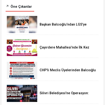
Öne Çıkanlar
Başkan Balcıoğlu’ndan LGS’ye
Girecek Öğrencilere Başarı Mesajı
Çayırdere Mahallesi’nde İlk Kez
“Şalvar Gecesi” Düzenlenecek
CHP’li Meclis Üyelerinden Balcıoğlu
Açıklaması: “Masumiyet Karinesi
Esastır”
Silivri Belediyesi’ne Operasyon:
Başkan Balcıoğlu Dahil 17 Kişi
Gözaltında