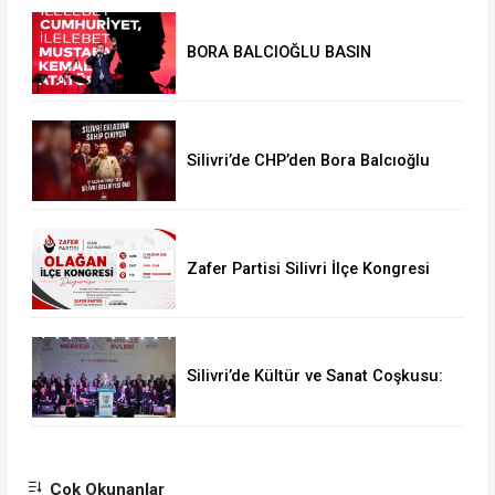
BORA BALCIOĞLU BASIN
AÇIKLAMASI:
Silivri’de CHP’den Bora Balcıoğlu
İçin Buluşma Çağrısı
Zafer Partisi Silivri İlçe Kongresi
İçin Tarih Belli Oldu
Silivri’de Kültür ve Sanat Coşkusu:
“İnsanıyla Örnek Bir Kent Olacağız”
Çok Okunanlar