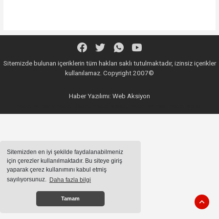
Sitemizde bulunan içeriklerin tüm hakları saklı tutulmaktadır, izinsiz içerikler
kullanılamaz. Copyright 2007©
Haber Yazılımı:
Web Aksiyon
haber yazılımı
haber paketi
haber scripti
haber yazılım
haber script
Sitemizden en iyi şekilde faydalanabilmeniz
için çerezler kullanılmaktadır. Bu siteye giriş
yaparak çerez kullanımını kabul etmiş
sayılıyorsunuz.
Daha fazla bilgi
Tamam