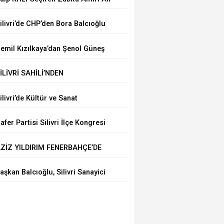
rgun’a Hastanede Moral Ziyareti
ilivri’de CHP’den Bora Balcıoğlu
çin Buluşma Çağrısı
emil Kızılkaya’dan Şenol Güneş
le Futbol Zirvesi
İLİVRİ SAHİLİ’NDEN
ARMARA’YA ÇEVRE MESAJI
ilivri’de Kültür ve Sanat
oşkusu: “İnsanıyla Örnek Bir
afer Partisi Silivri İlçe Kongresi
ent Olacağız”
çin Tarih Belli Oldu
ZİZ YILDIRIM FENERBAHÇE’DE
ENİDEN BAŞKAN
aşkan Balcıoğlu, Silivri Sanayici
e İşadamları Derneği’nde iş
nsanlarıyla buluştu