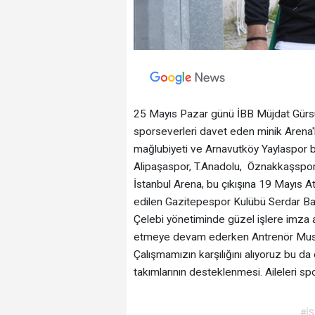
25 Mayıs Pazar günü İBB Müjdat Gürsu
sporseverleri davet eden minik Arena'l
mağlubiyeti ve Arnavutköy Yaylaspor b
Alipaşaspor, T.Anadolu, Öznakkaşspor v
İstanbul Arena, bu çıkışına 19 Mayıs 
edilen Gazitepespor Kulübü Serdar Ba
Çelebi yönetiminde güzel işlere imza ata
etmeye devam ederken Antrenör Musta
Çalışmamızın karşılığını alıyoruz bu da
takımlarının desteklenmesi. Aileleri s
#İ