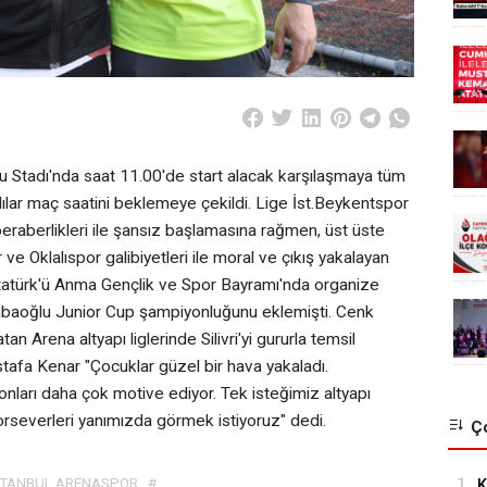
 Stadı'nda saat 11.00'de start alacak karşılaşmaya tüm
ılar maç saatini beklemeye çekildi. Lige İst.Beykentspor
eraberlikleri ile şansız başlamasına rağmen, üst üste
e Oklalıspor galibiyetleri ile moral ve çıkış yakalayan
Atatürk'ü Anma Gençlik ve Spor Bayramı'nda organize
baoğlu Junior Cup şampiyonluğunu eklemişti. Cenk
n Arena altyapı liglerinde Silivri'yi gururla temsil
fa Kenar "Çocuklar güzel bir hava yakaladı.
 onları daha çok motive ediyor. Tek isteğimiz altyapı
porseverleri yanımızda görmek istiyoruz" dedi.
Ço
STANBUL ARENASPOR
#
1.
K