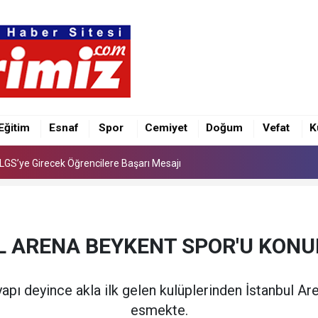
e İlk Kez “Şalvar Gecesi” Düzenlenecek
Eğitim
Esnaf
Spor
Cemiyet
Doğum
Vefat
K
LGS’ye Girecek Öğrencilere Başarı Mesajı
e İlk Kez “Şalvar Gecesi” Düzenlenecek
LGS’ye Girecek Öğrencilere Başarı Mesajı
L ARENA BEYKENT SPOR'U KONU
apı deyince akla ilk gelen kulüplerinden İstanbul Aren
esmekte.