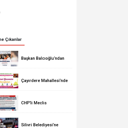
0
e Çıkanlar
Başkan Balcıoğlu’ndan
LGS’ye Girecek
Öğrencilere Başarı
Mesajı
Çayırdere Mahallesi’nde
İlk Kez “Şalvar Gecesi”
Düzenlenecek
CHP’li Meclis
Üyelerinden Balcıoğlu
Açıklaması: “Masumiyet
Karinesi Esastır”
Silivri Belediyesi’ne