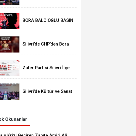
Operasyon: Başkan
Balcıoğlu Dahil 17 Kişi
Gözaltında
BORA BALCIOĞLU BASIN
AÇIKLAMASI:
Silivri’de CHP’den Bora
Balcıoğlu İçin Buluşma
Çağrısı
Zafer Partisi Silivri İlçe
Kongresi İçin Tarih Belli
Oldu
Silivri’de Kültür ve Sanat
Coşkusu: “İnsanıyla
Örnek Bir Kent Olacağız”
k Okunanlar
alp Krizi Geçiren Zabıta Amiri Ali