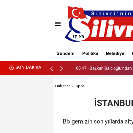
00:38 - Çayırdere Mahallesi’nd
Gündem
Politika
Belediye
00:47 - Başkan Balcıoğlu’ndan 
SON DAKİKA
00:38 - Çayırdere Mahallesi’nd
00:47 - Başkan Balcıoğlu’ndan 
Haberler
Spor
İSTANBU
Bölgemizin son yıllarda alty