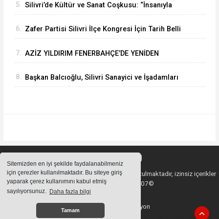
5.
Silivri’de Kültür ve Sanat Coşkusu: “İnsanıyla
Örnek Bir Kent Olacağız”
6.
Zafer Partisi Silivri İlçe Kongresi İçin Tarih Belli
Oldu
7.
AZİZ YILDIRIM FENERBAHÇE’DE YENİDEN
BAŞKAN
8.
Başkan Balcıoğlu, Silivri Sanayici ve İşadamları
Derneği’nde iş insanlarıyla buluştu
Sitemizden en iyi şekilde faydalanabilmeniz
için çerezler kullanılmaktadır. Bu siteye giriş
Sitemizde bulunan içeriklerin tüm hakları saklı tutulmaktadır, izinsiz içerikler
yaparak çerez kullanımını kabul etmiş
kullanılamaz. Copyright 2007©
sayılıyorsunuz.
Daha fazla bilgi
Haber Yazılımı:
Web Aksiyon
Tamam
haber yazılımı
haber paketi
haber scripti
haber yazılım
haber script