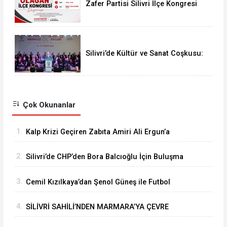
Zafer Partisi Silivri İlçe Kongresi
İçin Tarih Belli Oldu
Silivri’de Kültür ve Sanat Coşkusu:
“İnsanıyla Örnek Bir Kent Olacağız”
Çok Okunanlar
1.
Kalp Krizi Geçiren Zabıta Amiri Ali Ergun’a
Hastanede Moral Ziyareti
2.
Silivri’de CHP’den Bora Balcıoğlu İçin Buluşma
Çağrısı
3.
Cemil Kızılkaya’dan Şenol Güneş ile Futbol
Zirvesi
4.
SİLİVRİ SAHİLİ’NDEN MARMARA’YA ÇEVRE
MESAJI