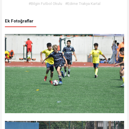
#Bilgin Futbol Okulu
#Edirne Trakya Kartal
Ek Fotoğraflar