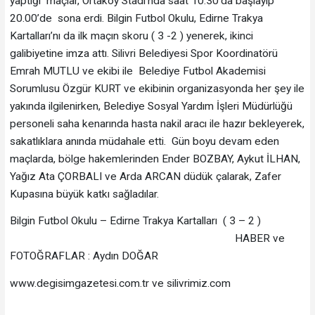
yaptığı maçlar, Ortaköy Stadı’nda saat 10.30’da başlayıp
20.00’de sona erdi. Bilgin Futbol Okulu, Edirne Trakya
Kartalları’nı da ilk maçın skoru ( 3 -2 ) yenerek, ikinci
galibiyetine imza attı. Silivri Belediyesi Spor Koordinatörü
Emrah MUTLU ve ekibi ile Belediye Futbol Akademisi
Sorumlusu Özgür KURT ve ekibinin organizasyonda her şey ile
yakında ilgilenirken, Belediye Sosyal Yardım İşleri Müdürlüğü
personeli saha kenarında hasta nakil aracı ile hazır bekleyerek,
sakatlıklara anında müdahale etti. Gün boyu devam eden
maçlarda, bölge hakemlerinden Ender BOZBAY, Aykut İLHAN,
Yağız Ata ÇORBALI ve Arda ARCAN düdük çalarak, Zafer
Kupasına büyük katkı sağladılar.
Bilgin Futbol Okulu – Edirne Trakya Kartalları ( 3 – 2 )
HABER ve
FOTOĞRAFLAR : Aydın DOĞAR
www.degisimgazetesi.com.tr ve silivrimiz.com