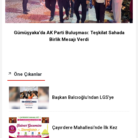
Gümüşyaka’da AK Parti Buluşması: Teşkilat Sahada
Birlik Mesajı Verdi
Öne Çıkanlar
Başkan Balcıoğlu’ndan LGS’ye
Girecek Öğrencilere Başarı Mesajı
Çayırdere Mahallesi’nde İlk Kez
“Şalvar Gecesi” Düzenlenecek