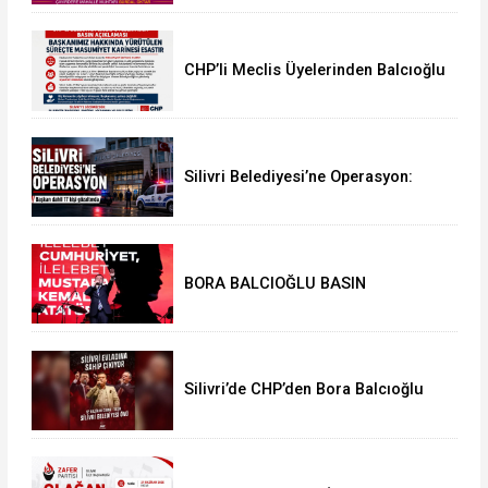
CHP’li Meclis Üyelerinden Balcıoğlu
Açıklaması: “Masumiyet Karinesi
Esastır”
Silivri Belediyesi’ne Operasyon:
Başkan Balcıoğlu Dahil 17 Kişi
Gözaltında
BORA BALCIOĞLU BASIN
AÇIKLAMASI:
Silivri’de CHP’den Bora Balcıoğlu
İçin Buluşma Çağrısı