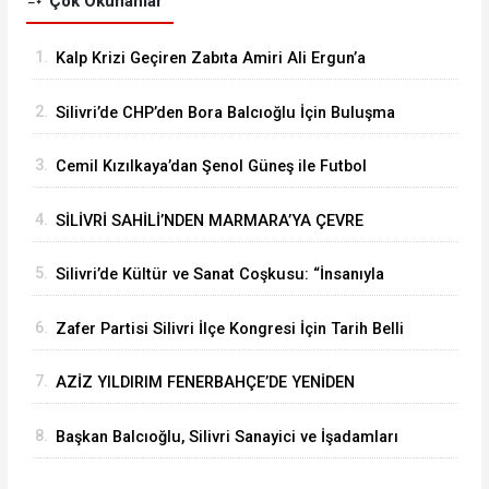
Çok Okunanlar
1.
Kalp Krizi Geçiren Zabıta Amiri Ali Ergun’a
Hastanede Moral Ziyareti
2.
Silivri’de CHP’den Bora Balcıoğlu İçin Buluşma
Çağrısı
3.
Cemil Kızılkaya’dan Şenol Güneş ile Futbol
Zirvesi
4.
SİLİVRİ SAHİLİ’NDEN MARMARA’YA ÇEVRE
MESAJI
5.
Silivri’de Kültür ve Sanat Coşkusu: “İnsanıyla
Örnek Bir Kent Olacağız”
6.
Zafer Partisi Silivri İlçe Kongresi İçin Tarih Belli
Oldu
7.
AZİZ YILDIRIM FENERBAHÇE’DE YENİDEN
BAŞKAN
8.
Başkan Balcıoğlu, Silivri Sanayici ve İşadamları
Derneği’nde iş insanlarıyla buluştu