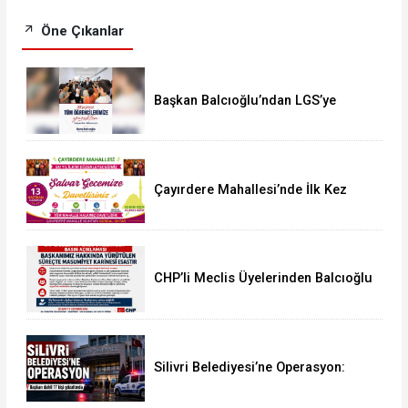
Öne Çıkanlar
Başkan Balcıoğlu’ndan LGS’ye
Girecek Öğrencilere Başarı Mesajı
Çayırdere Mahallesi’nde İlk Kez
“Şalvar Gecesi” Düzenlenecek
CHP’li Meclis Üyelerinden Balcıoğlu
Açıklaması: “Masumiyet Karinesi
Esastır”
Silivri Belediyesi’ne Operasyon:
Başkan Balcıoğlu Dahil 17 Kişi
Gözaltında