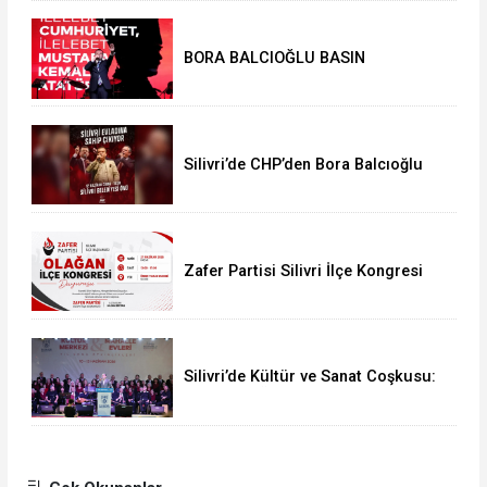
BORA BALCIOĞLU BASIN
AÇIKLAMASI:
Silivri’de CHP’den Bora Balcıoğlu
İçin Buluşma Çağrısı
Zafer Partisi Silivri İlçe Kongresi
İçin Tarih Belli Oldu
Silivri’de Kültür ve Sanat Coşkusu:
“İnsanıyla Örnek Bir Kent Olacağız”