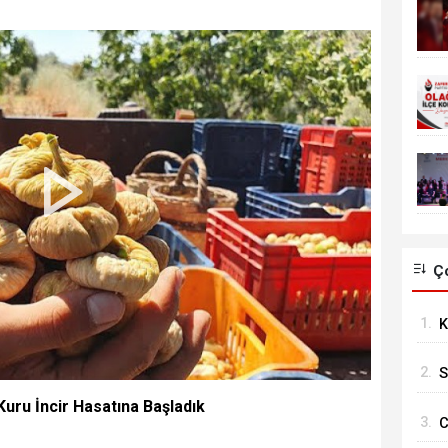
Ço
1.
K
E
2.
S
İ
uru İncir Hasatına Başladık
3.
C