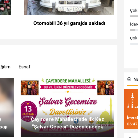
Çok
Otomobili 36 yıl garajda sakladı
İdar
Çok
Eğitim
Esnaf
Na
İmsa
e
Çayırdere Mahallesi’nde İlk Kez
06:47
sajı
“Şalvar Gecesi” Düzenlenecek