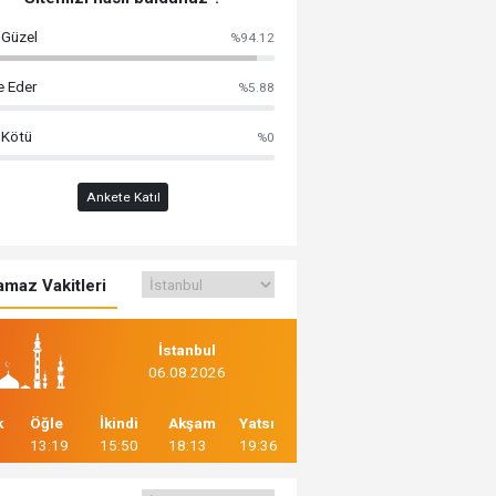
 Güzel
%94.12
e Eder
%5.88
 Kötü
%0
Ankete Katıl
maz Vakitleri
İstanbul
06.08.2026
k
Öğle
İkindi
Akşam
Yatsı
13:19
15:50
18:13
19:36