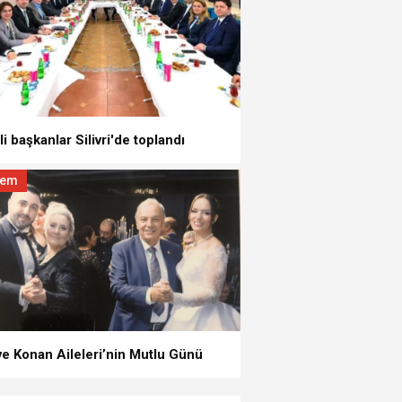
i başkanlar Silivri'de toplandı
dem
ilivri Belediyesi’ne Operasyon: Başkan Balcıoğl
Gözaltında
ve Konan Aileleri’nin Mutlu Günü