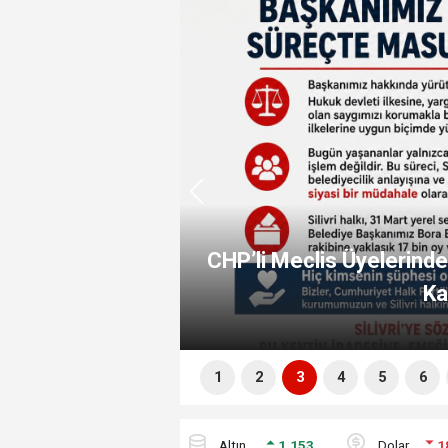
CHP’li Meclis Üyelerind
” Düzenlenecek
Ka
1
2
3
4
5
6
altin
1.153
dolar
1