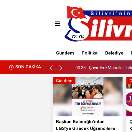
00:38 - Çayırdere Mahallesi’nd
Gündem
Politika
Belediye
00:47 - Başkan Balcıoğlu’ndan 
SON DAKİKA
00:38 - Çayırdere Mahallesi’nd
00:47 - Başkan Balcıoğlu’ndan 
Gündem
Başkan Balcıoğlu’ndan
Ç
LGS’ye Girecek Öğrencilere
K