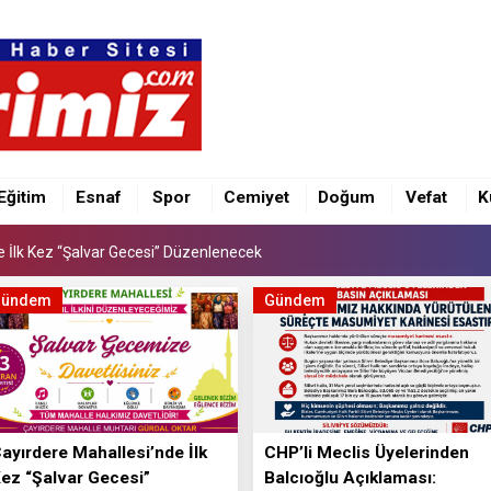
e İlk Kez “Şalvar Gecesi” Düzenlenecek
Eğitim
Esnaf
Spor
Cemiyet
Doğum
Vefat
K
LGS’ye Girecek Öğrencilere Başarı Mesajı
e İlk Kez “Şalvar Gecesi” Düzenlenecek
LGS’ye Girecek Öğrencilere Başarı Mesajı
Gündem
Gündem
ayırdere Mahallesi’nde İlk
CHP’li Meclis Üyelerinden
ez “Şalvar Gecesi”
Balcıoğlu Açıklaması: