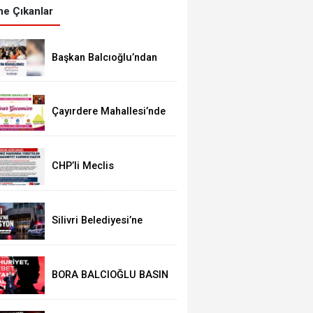
e Çıkanlar
Başkan Balcıoğlu’ndan
LGS’ye Girecek
Öğrencilere Başarı
Mesajı
Çayırdere Mahallesi’nde
İlk Kez “Şalvar Gecesi”
Düzenlenecek
CHP’li Meclis
Üyelerinden Balcıoğlu
Açıklaması: “Masumiyet
Karinesi Esastır”
Silivri Belediyesi’ne
Operasyon: Başkan
Balcıoğlu Dahil 17 Kişi
Gözaltında
BORA BALCIOĞLU BASIN
AÇIKLAMASI: