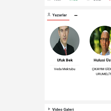
Yazarlar
Hasan Baki
Ufuk Bek
Hulusi Üs
ÇİFÇİ
Veda Mektubu
ÇIKAYIM Gİ
URUMELİ’
KAYBETTİĞİN
YERDE YENİDEN
DOĞARSIN
Video Galeri