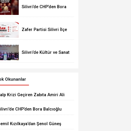
Silivri’de CHP’den Bora
Balcıoğlu İçin Buluşma
Çağrısı
Zafer Partisi Silivri İlçe
Kongresi İçin Tarih Belli
Oldu
Silivri’de Kültür ve Sanat
Coşkusu: “İnsanıyla
Örnek Bir Kent Olacağız”
k Okunanlar
alp Krizi Geçiren Zabıta Amiri Ali
rgun’a Hastanede Moral Ziyareti
ilivri’de CHP’den Bora Balcıoğlu
çin Buluşma Çağrısı
emil Kızılkaya’dan Şenol Güneş