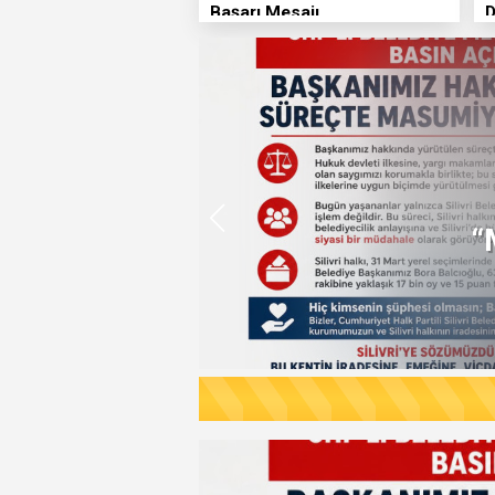
Başarı Mesajı
D
Sil
Ba
FLAŞ HABER
Çayırdere Maha