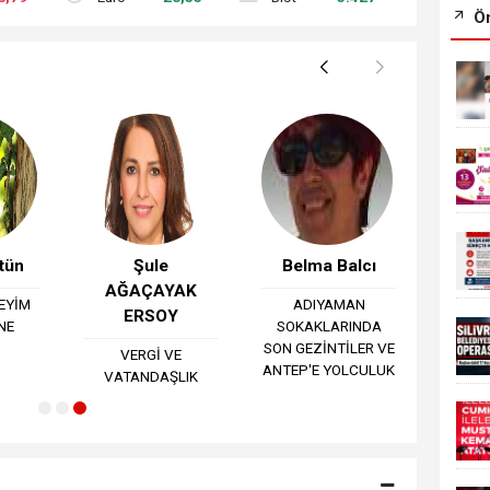
Ön
tün
Şule
Belma Balcı
AĞAÇAYAK
DEYİM
ADIYAMAN
ERSOY
NE
SOKAKLARINDA
SON GEZİNTİLER VE
VERGİ VE
ANTEP'E YOLCULUK
VATANDAŞLIK