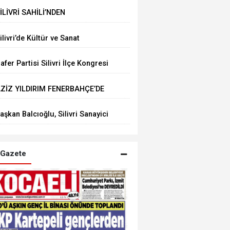
le Futbol Zirvesi
İLİVRİ SAHİLİ’NDEN
ARMARA’YA ÇEVRE MESAJI
ilivri’de Kültür ve Sanat
oşkusu: “İnsanıyla Örnek Bir
afer Partisi Silivri İlçe Kongresi
ent Olacağız”
çin Tarih Belli Oldu
ZİZ YILDIRIM FENERBAHÇE’DE
ENİDEN BAŞKAN
aşkan Balcıoğlu, Silivri Sanayici
e İşadamları Derneği’nde iş
nsanlarıyla buluştu
Gazete