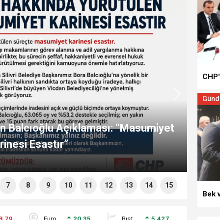
CHP'l
Gün
en Balcıoğlu Açıklaması: “Masumiyet
S
rinesi Esastır”
7
8
9
10
11
12
13
14
15
Bek 
8,79
euro
20,35
bist
5.427