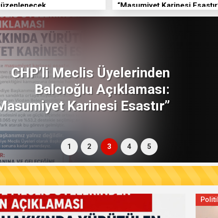
üzenlenecek
“Masumiyet Karinesi Esastır
ivri Belediyesi’ne Operasyon:
şkan Balcıoğlu Dahil 17 Kişi
Gözaltında
1
2
3
4
5
llesi’nde İlk Kez “Şalvar Gecesi” Düzenlenecek
Polit