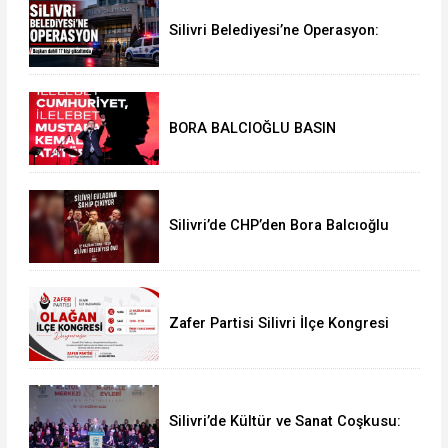
Silivri Belediyesi’ne Operasyon:
Başkan Balcıoğlu Dahil 17 Kişi
Gözaltında
BORA BALCIOĞLU BASIN
AÇIKLAMASI:
Silivri’de CHP’den Bora Balcıoğlu
İçin Buluşma Çağrısı
Zafer Partisi Silivri İlçe Kongresi
İçin Tarih Belli Oldu
Silivri’de Kültür ve Sanat Coşkusu:
“İnsanıyla Örnek Bir Kent Olacağız”