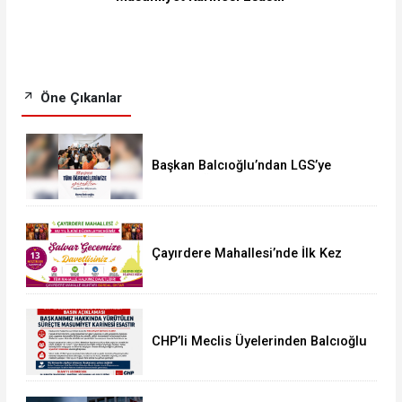
Öne Çıkanlar
Başkan Balcıoğlu’ndan LGS’ye
Girecek Öğrencilere Başarı Mesajı
Çayırdere Mahallesi’nde İlk Kez
“Şalvar Gecesi” Düzenlenecek
CHP’li Meclis Üyelerinden Balcıoğlu
Açıklaması: “Masumiyet Karinesi
Esastır”