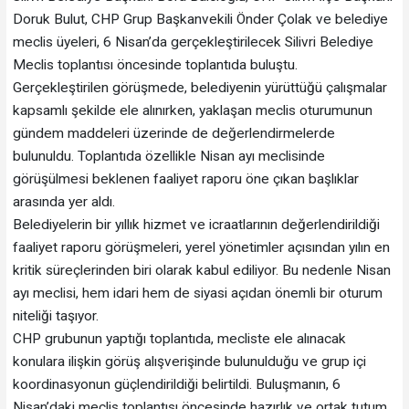
Doruk Bulut, CHP Grup Başkanvekili Önder Çolak ve belediye
meclis üyeleri, 6 Nisan’da gerçekleştirilecek Silivri Belediye
Meclis toplantısı öncesinde toplantıda buluştu.
Gerçekleştirilen görüşmede, belediyenin yürüttüğü çalışmalar
kapsamlı şekilde ele alınırken, yaklaşan meclis oturumunun
gündem maddeleri üzerinde de değerlendirmelerde
bulunuldu. Toplantıda özellikle Nisan ayı meclisinde
görüşülmesi beklenen faaliyet raporu öne çıkan başlıklar
arasında yer aldı.
Belediyelerin bir yıllık hizmet ve icraatlarının değerlendirildiği
faaliyet raporu görüşmeleri, yerel yönetimler açısından yılın en
kritik süreçlerinden biri olarak kabul ediliyor. Bu nedenle Nisan
ayı meclisi, hem idari hem de siyasi açıdan önemli bir oturum
niteliği taşıyor.
CHP grubunun yaptığı toplantıda, mecliste ele alınacak
konulara ilişkin görüş alışverişinde bulunulduğu ve grup içi
koordinasyonun güçlendirildiği belirtildi. Buluşmanın, 6
Nisan’daki meclis toplantısı öncesinde hazırlık ve ortak tutum