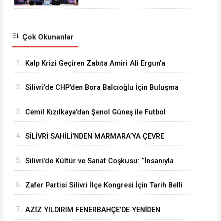
Çok Okunanlar
1.
Kalp Krizi Geçiren Zabıta Amiri Ali Ergun’a
Hastanede Moral Ziyareti
2.
Silivri’de CHP’den Bora Balcıoğlu İçin Buluşma
Çağrısı
3.
Cemil Kızılkaya’dan Şenol Güneş ile Futbol
Zirvesi
4.
SİLİVRİ SAHİLİ’NDEN MARMARA’YA ÇEVRE
MESAJI
5.
Silivri’de Kültür ve Sanat Coşkusu: “İnsanıyla
Örnek Bir Kent Olacağız”
6.
Zafer Partisi Silivri İlçe Kongresi İçin Tarih Belli
Oldu
7.
AZİZ YILDIRIM FENERBAHÇE’DE YENİDEN