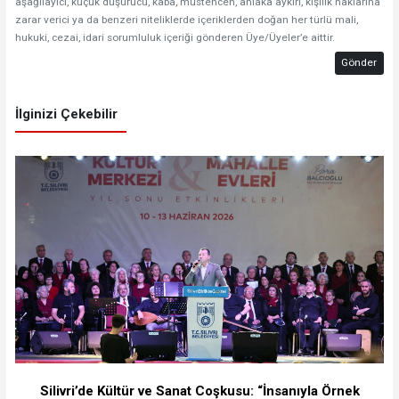
aşağılayıcı, küçük düşürücü, kaba, müstehcen, ahlaka aykırı, kişilik haklarına
zarar verici ya da benzeri niteliklerde içeriklerden doğan her türlü mali,
hukuki, cezai, idari sorumluluk içeriği gönderen Üye/Üyeler’e aittir.
Gönder
İlginizi Çekebilir
Silivri’de Kültür ve Sanat Coşkusu: “İnsanıyla Örnek