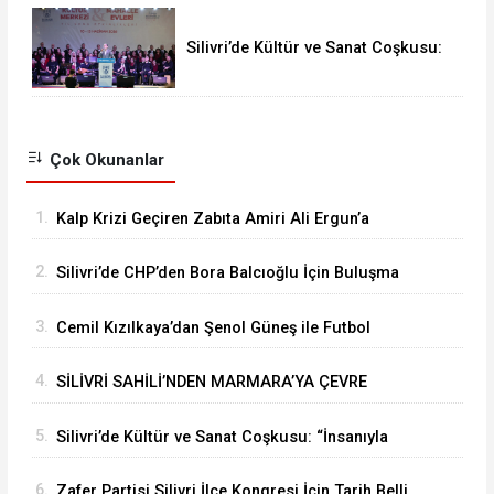
Silivri’de Kültür ve Sanat Coşkusu:
“İnsanıyla Örnek Bir Kent Olacağız”
Çok Okunanlar
1.
Kalp Krizi Geçiren Zabıta Amiri Ali Ergun’a
Hastanede Moral Ziyareti
2.
Silivri’de CHP’den Bora Balcıoğlu İçin Buluşma
Çağrısı
3.
Cemil Kızılkaya’dan Şenol Güneş ile Futbol
Zirvesi
4.
SİLİVRİ SAHİLİ’NDEN MARMARA’YA ÇEVRE
MESAJI
5.
Silivri’de Kültür ve Sanat Coşkusu: “İnsanıyla
Örnek Bir Kent Olacağız”
6.
Zafer Partisi Silivri İlçe Kongresi İçin Tarih Belli