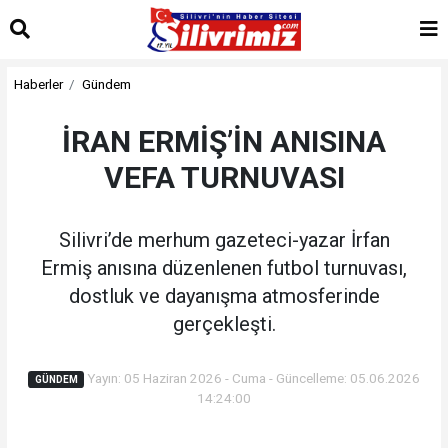
Haberler
Gündem
İRAN ERMİŞ’İN ANISINA
VEFA TURNUVASI
Silivri’de merhum gazeteci-yazar İrfan
Ermiş anısına düzenlenen futbol turnuvası,
dostluk ve dayanışma atmosferinde
gerçekleşti.
Yayın: 05 Haziran 2026 - Cuma - Güncelleme: 05.06.2026
GÜNDEM
14:24:00