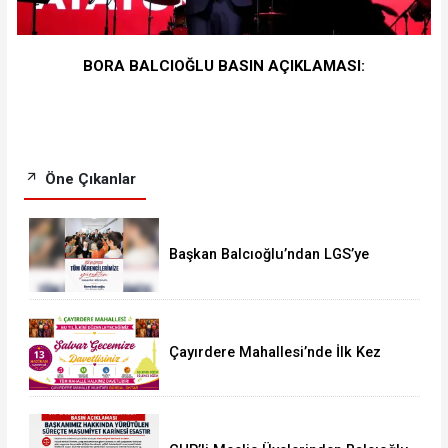
BORA BALCIOĞLU BASIN AÇIKLAMASI:
Öne Çıkanlar
Başkan Balcıoğlu’ndan LGS’ye
Girecek Öğrencilere Başarı Mesajı
Çayırdere Mahallesi’nde İlk Kez
“Şalvar Gecesi” Düzenlenecek