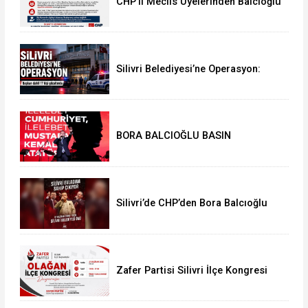
CHP’li Meclis Üyelerinden Balcıoğlu
Açıklaması: “Masumiyet Karinesi
Esastır”
Silivri Belediyesi’ne Operasyon:
Başkan Balcıoğlu Dahil 17 Kişi
Gözaltında
BORA BALCIOĞLU BASIN
AÇIKLAMASI:
Silivri’de CHP’den Bora Balcıoğlu
İçin Buluşma Çağrısı
Zafer Partisi Silivri İlçe Kongresi
İçin Tarih Belli Oldu