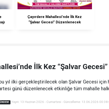
e
Çayırdere Mahallesi’nde İlk Kez
ajı
“Şalvar Gecesi” Düzenlenecek
allesi’nde İlk Kez “Şalvar Gecesi
u yıl ilki gerçekleştirilecek olan Şalvar Gecesi için 
tesi günü düzenlenecek etkinliğe tüm mahalle halkı
Yayın: 13 Haziran 2026 - Cumartesi - Güncelleme: 13.06.2026 00:38
GÜNDEM