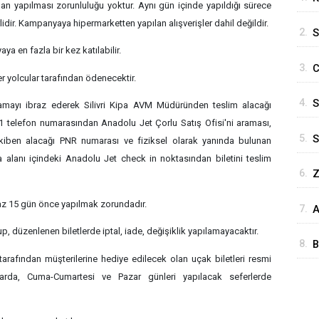
n yapılması zorunluluğu yoktur. Aynı gün içinde yapıldığı sürece
E
lidir. Kampanyaya hipermarketten yapılan alışverişler dahil değildir.
2.
S
yaya en fazla bir kez katılabilir.
İ
3.
C
ler yolcular tarafından ödenecektir.
i
4.
S
arcamayı ibraz ederek Silivri Kipa AVM Müdüründen teslim alacağı
M
 telefon numarasından Anadolu Jet Çorlu Satış Ofisi'ni araması,
5.
S
kiben alacağı PNR numarası ve fiziksel olarak yanında bulunan
C
alanı içindeki Anadolu Jet check in noktasından biletini teslim
6.
Z
K
İ
 az 15 gün önce yapılmak zorundadır.
7.
A
Y
p, düzenlenen biletlerde iptal, iade, değişiklik yapılamayacaktır.
8.
B
rafından müşterilerine hediye edilecek olan uçak biletleri resmi
v
amlarda, Cuma-Cumartesi ve Pazar günleri yapılacak seferlerde
i