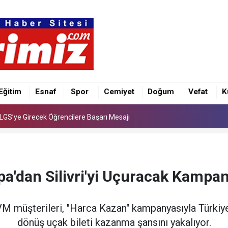
e İlk Kez “Şalvar Gecesi” Düzenlenecek
LGS’ye Girecek Öğrencilere Başarı Mesajı
Eğitim
Esnaf
Spor
Cemiyet
Doğum
Vefat
K
e İlk Kez “Şalvar Gecesi” Düzenlenecek
LGS’ye Girecek Öğrencilere Başarı Mesajı
pa'dan Silivri'yi Uçuracak Kampa
VM müşterileri, "Harca Kazan" kampanyasıyla Türkiye'
dönüş uçak bileti kazanma şansını yakalıyor.