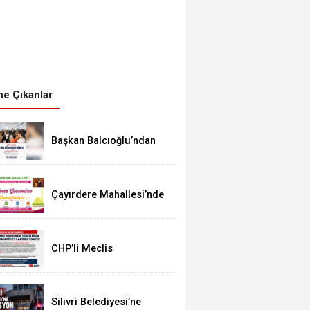
e Çıkanlar
Başkan Balcıoğlu’ndan
LGS’ye Girecek
Öğrencilere Başarı
Mesajı
Çayırdere Mahallesi’nde
İlk Kez “Şalvar Gecesi”
Düzenlenecek
CHP’li Meclis
Üyelerinden Balcıoğlu
Açıklaması: “Masumiyet
Karinesi Esastır”
Silivri Belediyesi’ne