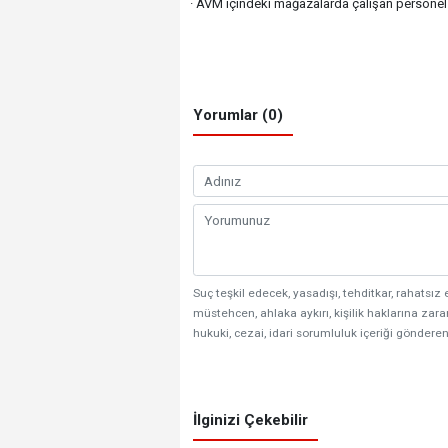
· AVM içindeki mağazalarda çalışan persone
Yorumlar (0)
Suç teşkil edecek, yasadışı, tehditkar, rahatsız 
müstehcen, ahlaka aykırı, kişilik haklarına zarar
hukuki, cezai, idari sorumluluk içeriği gönderen
İlginizi Çekebilir