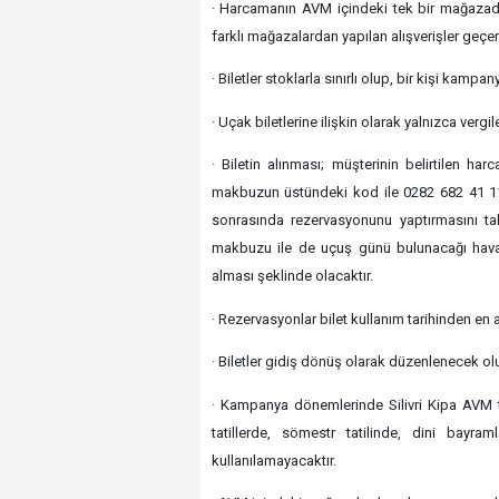
· Harcamanın AVM içindeki tek bir mağazada
farklı mağazalardan yapılan alışverişler geçer
· Biletler stoklarla sınırlı olup, bir kişi kampan
· Uçak biletlerine ilişkin olarak yalnızca vergi
· Biletin alınması; müşterinin belirtilen h
makbuzun üstündeki kod ile 0282 682 41 11
sonrasında rezervasyonunu yaptırmasını ta
makbuzu ile de uçuş günü bulunacağı hava 
alması şeklinde olacaktır.
· Rezervasyonlar bilet kullanım tarihinden en
· Biletler gidiş dönüş olarak düzenlenecek olu
· Kampanya dönemlerinde Silivri Kipa AVM ta
tatillerde, sömestr tatilinde, dini bayr
kullanılamayacaktır.