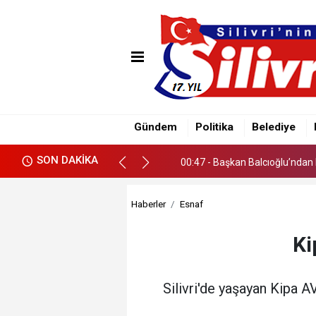
00:38 - Çayırdere Mahallesi’nd
00:47 - Başkan Balcıoğlu’ndan 
Gündem
Politika
Belediye
00:38 - Çayırdere Mahallesi’nd
SON DAKİKA
00:47 - Başkan Balcıoğlu’ndan 
Haberler
Esnaf
Ki
Silivri'de yaşayan Kipa A