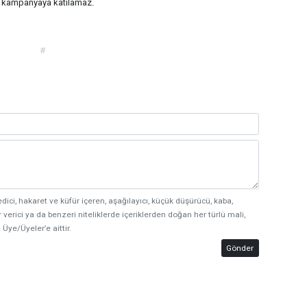
l kampanyaya katılamaz.
#
edici, hakaret ve küfür içeren, aşağılayıcı, küçük düşürücü, kaba,
 verici ya da benzeri niteliklerde içeriklerden doğan her türlü mali,
 Üye/Üyeler’e aittir.
Gönder