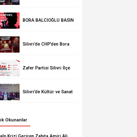
Operasyon: Başkan
Balcıoğlu Dahil 17 Kişi
Gözaltında
BORA BALCIOĞLU BASIN
AÇIKLAMASI:
Silivri’de CHP’den Bora
Balcıoğlu İçin Buluşma
Çağrısı
Zafer Partisi Silivri İlçe
Kongresi İçin Tarih Belli
Oldu
Silivri’de Kültür ve Sanat
Coşkusu: “İnsanıyla
Örnek Bir Kent Olacağız”
k Okunanlar
alp Krizi Geçiren Zabıta Amiri Ali