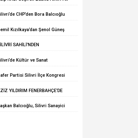
rgun’a Hastanede Moral Ziyareti
ilivri’de CHP’den Bora Balcıoğlu
çin Buluşma Çağrısı
emil Kızılkaya’dan Şenol Güneş
le Futbol Zirvesi
İLİVRİ SAHİLİ’NDEN
ARMARA’YA ÇEVRE MESAJI
ilivri’de Kültür ve Sanat
oşkusu: “İnsanıyla Örnek Bir
afer Partisi Silivri İlçe Kongresi
ent Olacağız”
çin Tarih Belli Oldu
ZİZ YILDIRIM FENERBAHÇE’DE
ENİDEN BAŞKAN
aşkan Balcıoğlu, Silivri Sanayici
e İşadamları Derneği’nde iş
nsanlarıyla buluştu