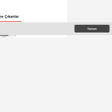
e Çıkanlar
Tamam
Başkan Balcıoğlu’ndan
LGS’ye Girecek
Öğrencilere Başarı
Mesajı
Çayırdere Mahallesi’nde
İlk Kez “Şalvar Gecesi”
Düzenlenecek
CHP’li Meclis
Üyelerinden Balcıoğlu
Açıklaması: “Masumiyet
Karinesi Esastır”
Silivri Belediyesi’ne
Operasyon: Başkan
Balcıoğlu Dahil 17 Kişi
Gözaltında
BORA BALCIOĞLU BASIN