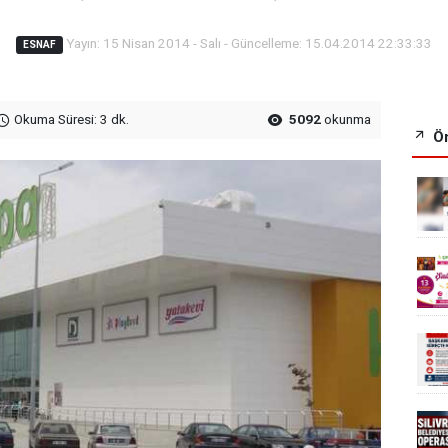
Yayın: 15 Nisan 2014 - Salı - Güncelleme: 15.04.2014 22:33:33
ESNAF
Okuma Süresi: 3 dk.
5092
okunma
Ön