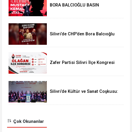
BORA BALCIOĞLU BASIN
AÇIKLAMASI:
Silivri’de CHP’den Bora Balcıoğlu
İçin Buluşma Çağrısı
Zafer Partisi Silivri İlçe Kongresi
İçin Tarih Belli Oldu
Silivri’de Kültür ve Sanat Coşkusu:
“İnsanıyla Örnek Bir Kent Olacağız”
Çok Okunanlar