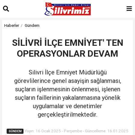
Haberler
Gündem
SİLİVRİ İLÇE EMNİYET' TEN
OPERASYONLAR DEVAM
Silivri İlçe Emniyet Müdürlüğü
görevlilerince genel asayişin sağlanması,
suçların işlenmesinin önlenmesi, işlenen
suçların faillerinin yakalanmasına yönelik
uygulamalar ve denetimler
gerçekleştirilmektedir.
Yayın: 16 Ocak 2025 - Perşembe - Güncelleme: 16.01.2025
GÜNDEM