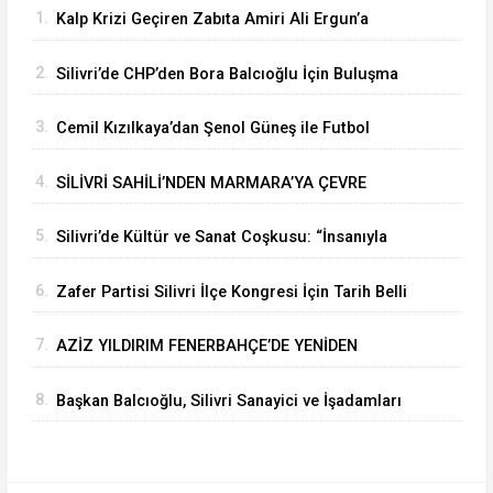
1.
Kalp Krizi Geçiren Zabıta Amiri Ali Ergun’a
Hastanede Moral Ziyareti
2.
Silivri’de CHP’den Bora Balcıoğlu İçin Buluşma
Çağrısı
3.
Cemil Kızılkaya’dan Şenol Güneş ile Futbol
Zirvesi
4.
SİLİVRİ SAHİLİ’NDEN MARMARA’YA ÇEVRE
MESAJI
5.
Silivri’de Kültür ve Sanat Coşkusu: “İnsanıyla
Örnek Bir Kent Olacağız”
6.
Zafer Partisi Silivri İlçe Kongresi İçin Tarih Belli
Oldu
7.
AZİZ YILDIRIM FENERBAHÇE’DE YENİDEN
BAŞKAN
8.
Başkan Balcıoğlu, Silivri Sanayici ve İşadamları
Derneği’nde iş insanlarıyla buluştu