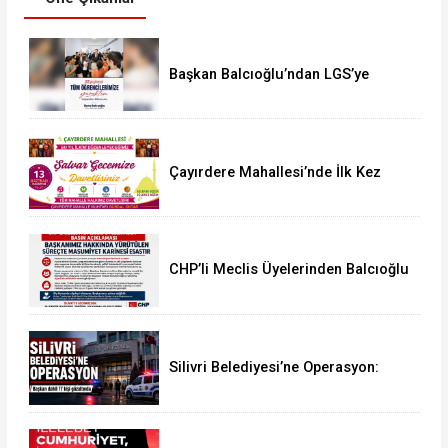
Başkan Balcıoğlu’ndan LGS’ye
Girecek Öğrencilere Başarı Mesajı
Çayırdere Mahallesi’nde İlk Kez
“Şalvar Gecesi” Düzenlenecek
CHP’li Meclis Üyelerinden Balcıoğlu
Açıklaması: “Masumiyet Karinesi
Esastır”
Silivri Belediyesi’ne Operasyon:
Başkan Balcıoğlu Dahil 17 Kişi
Gözaltında