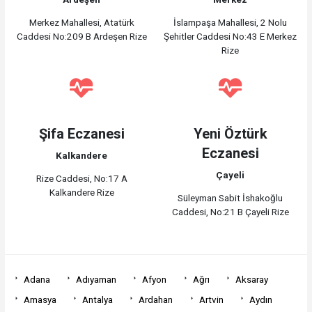
Merkez Mahallesi, Atatürk
İslampaşa Mahallesi, 2 Nolu
Caddesi No:209 B Ardeşen Rize
Şehitler Caddesi No:43 E Merkez
Rize
Şifa Eczanesi
Yeni Öztürk
Eczanesi
Kalkandere
Çayeli
Rize Caddesi, No:17 A
Kalkandere Rize
Süleyman Sabit İshakoğlu
Caddesi, No:21 B Çayeli Rize
Adana
Adıyaman
Afyon
Ağrı
Aksaray
Amasya
Antalya
Ardahan
Artvin
Aydın