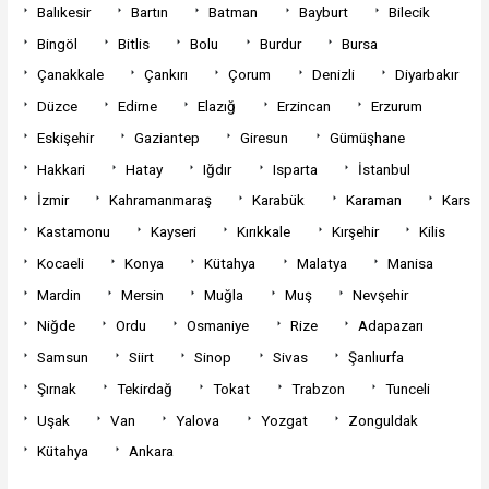
Balıkesir
Bartın
Batman
Bayburt
Bilecik
Bingöl
Bitlis
Bolu
Burdur
Bursa
Çanakkale
Çankırı
Çorum
Denizli
Diyarbakır
Düzce
Edirne
Elazığ
Erzincan
Erzurum
Eskişehir
Gaziantep
Giresun
Gümüşhane
Hakkari
Hatay
Iğdır
Isparta
İstanbul
İzmir
Kahramanmaraş
Karabük
Karaman
Kars
Kastamonu
Kayseri
Kırıkkale
Kırşehir
Kilis
Kocaeli
Konya
Kütahya
Malatya
Manisa
Mardin
Mersin
Muğla
Muş
Nevşehir
Niğde
Ordu
Osmaniye
Rize
Adapazarı
Samsun
Siirt
Sinop
Sivas
Şanlıurfa
Şırnak
Tekirdağ
Tokat
Trabzon
Tunceli
Uşak
Van
Yalova
Yozgat
Zonguldak
Kütahya
Ankara