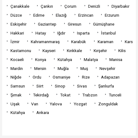
Çanakkale
Çankırı
Çorum
Denizli
Diyarbakır
Düzce
Edirne
Elazığ
Erzincan
Erzurum
Eskişehir
Gaziantep
Giresun
Gümüşhane
Hakkari
Hatay
Iğdır
Isparta
İstanbul
İzmir
Kahramanmaraş
Karabük
Karaman
Kars
Kastamonu
Kayseri
Kırıkkale
Kırşehir
Kilis
Kocaeli
Konya
Kütahya
Malatya
Manisa
Mardin
Mersin
Muğla
Muş
Nevşehir
Niğde
Ordu
Osmaniye
Rize
Adapazarı
Samsun
Siirt
Sinop
Sivas
Şanlıurfa
Şırnak
Tekirdağ
Tokat
Trabzon
Tunceli
Uşak
Van
Yalova
Yozgat
Zonguldak
Kütahya
Ankara