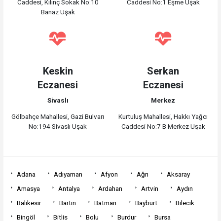
Caddesi, Kılınç Sokak No:10
Caddesi No:1 Eşme Uşak
Banaz Uşak
Keskin
Serkan
Eczanesi
Eczanesi
Sivaslı
Merkez
Gölbahçe Mahallesi, Gazi Bulvarı
Kurtuluş Mahallesi, Hakkı Yağcı
No:194 Sivaslı Uşak
Caddesi No:7 B Merkez Uşak
Adana
Adıyaman
Afyon
Ağrı
Aksaray
Amasya
Antalya
Ardahan
Artvin
Aydın
Balıkesir
Bartın
Batman
Bayburt
Bilecik
Bingöl
Bitlis
Bolu
Burdur
Bursa