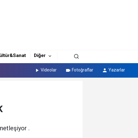
ültür&Sanat
Diğer
Videolar
Fotoğraflar
Yazarlar
K
netleşiyor .