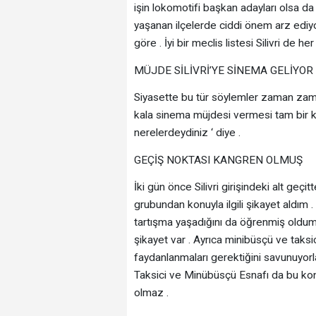
işin lokomotifi başkan adayları olsa da 
yaşanan ilçelerde ciddi önem arz ediyor
göre . İyi bir meclis listesi Silivri de 
MÜJDE SİLİVRİ’YE SİNEMA GELİYOR
Siyasette bu tür söylemler zaman zam
kala sinema müjdesi vermesi tam bir k
nerelerdeydiniz ‘ diye .
GEÇİŞ NOKTASI KANGREN OLMUŞ
İki gün önce Silivri girişindeki alt geç
grubundan konuyla ilgili şikayet aldım .
tartışma yaşadığını da öğrenmiş oldu
şikayet var . Ayrıca minibüsçü ve taks
faydanlanmaları gerektiğini savunuyorla
Taksici ve Minübüsçü Esnafı da bu konu
olmaz .