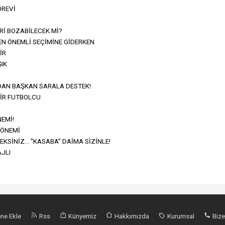
ÖREVİ
Rİ BOZABİLECEK Mİ?
EN ÖNEMLİ SEÇİMİNE GİDERKEN
İR
ŞIK
AN BAŞKAN SARALA DESTEK!
BİR FUTBOLCU
EMİ!
DÖNEMİ
İNİZ... ''KASABA'' DAİMA SİZİNLE!
JLI
ne Ekle
Rss
Künyemiz
Hakkımızda
Kurumsal
Bize