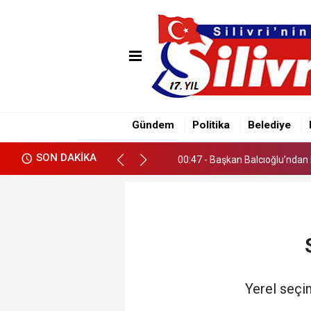
00:38 - Çayırdere Mahallesi’nd
00:47 - Başkan Balcıoğlu’ndan 
Gündem
Politika
Belediye
00:38 - Çayırdere Mahallesi’nd
SON DAKİKA
00:47 - Başkan Balcıoğlu’ndan 
Yerel seçim