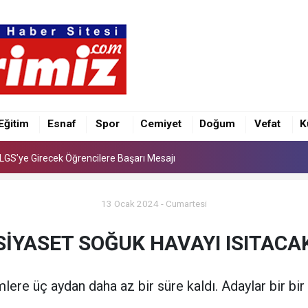
e İlk Kez “Şalvar Gecesi” Düzenlenecek
LGS’ye Girecek Öğrencilere Başarı Mesajı
Eğitim
Esnaf
Spor
Cemiyet
Doğum
Vefat
K
e İlk Kez “Şalvar Gecesi” Düzenlenecek
LGS’ye Girecek Öğrencilere Başarı Mesajı
13 Ocak 2024 - Cumartesi
SİYASET SOĞUK HAVAYI ISITACA
lere üç aydan daha az bir süre kaldı. Adaylar bir bir 