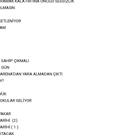
 RAMAK KALA FIRTINA ÖNCESİ SESSİZLİK
OLMASIN
EKETLENİYOR
VAM
 SAHİP ÇIKMALI
U GÜN
ARENA’DAN YARA ALMADAN ÇIKTI.
I?
YÜK
KOKULAR GELİYOR
YAKAR
ARİHİ (2)
RİHİ ( 1 )
SITACAK