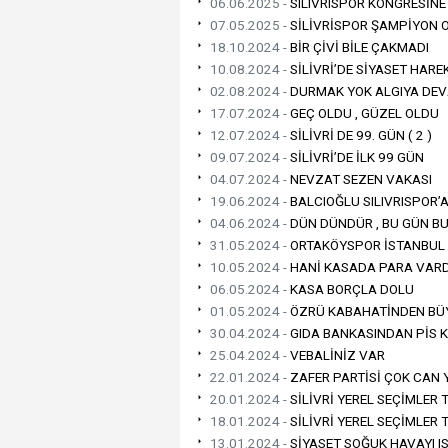
06.06.2025 -
SILIVRISPOR KONGRESİNE
07.05.2025 -
SİLİVRİSPOR ŞAMPİYON 
18.10.2024 -
BİR ÇİVİ BİLE ÇAKMADI
10.08.2024 -
SİLİVRİ’DE SİYASET HAR
02.08.2024 -
DURMAK YOK ALGIYA DE
17.07.2024 -
GEÇ OLDU , GÜZEL OLDU
12.07.2024 -
SİLİVRİ DE 99. GÜN ( 2 )
09.07.2024 -
SİLİVRİ’DE İLK 99 GÜN
04.07.2024 -
NEVZAT SEZEN VAKASI
19.06.2024 -
BALCIOĞLU SILIVRISPOR’A
04.06.2024 -
DÜN DÜNDÜR , BU GÜN B
31.05.2024 -
ORTAKÖYSPOR İSTANBUL 
10.05.2024 -
HANİ KASADA PARA VARD
06.05.2024 -
KASA BORÇLA DOLU
01.05.2024 -
ÖZRÜ KABAHATİNDEN BÜ
30.04.2024 -
GIDA BANKASINDAN PİS 
25.04.2024 -
VEBALİNİZ VAR
22.01.2024 -
ZAFER PARTİSİ ÇOK CAN 
20.01.2024 -
SİLİVRİ YEREL SEÇİMLER T
18.01.2024 -
SİLİVRİ YEREL SEÇİMLER TA
13.01.2024 -
SİYASET SOĞUK HAVAYI I