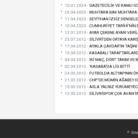
10.01.2024 -
GAZETECİLİK VE KAMU G
26.04.2023 -
MUHTARA BAK MUHTARA
11.04.2023 -
SEYİTHAN İZSİZ DENGELE
10.04.2023 -
CUMHURİYET TARİHİ’NİN 
12.01.2019 -
AYAR ÇEKENE AYARI VERİL
23.07.2012 -
SİLİVRİ'DEN ORTAYA KARI
17.04.2012 -
AYIKLA ÇAVDAR'IN TAŞINI
13.04.2012 -
KASABALI TARAFTARLARD
04.04.2012 -
İKİ MAÇ, DÖRT TAKIM VE 
02.04.2012 -
'KASABA'DA LİG BİTTİ
24.03.2012 -
FUTBOLDA ALTYAPININ ÖN
21.03.2012 -
CHP'DE MÜMİN AĞABEY 
15.03.2012 -
ASLA YALNIZ YÜRÜMEYECEKS
13.03.2012 -
SİLİVRİSPOR ÇOK AVANTA
Site