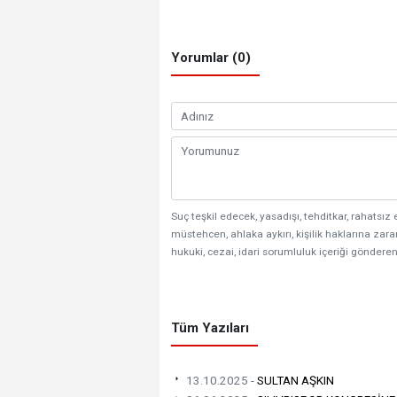
Yorumlar (0)
Suç teşkil edecek, yasadışı, tehditkar, rahatsız 
müstehcen, ahlaka aykırı, kişilik haklarına zarar
hukuki, cezai, idari sorumluluk içeriği gönderen
Tüm Yazıları
13.10.2025 -
SULTAN AŞKIN