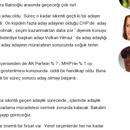
ra Balcıoğlu arasında geçeceği çok net .
ı aday oldu . Süreç o kadar sıkıntılı geçti ki bir adayın
ydi . On kişiden fazla aday adayının olduğu CHP’de aday
ı olmak , seçim kazanmaktan daha zor ‘ diyerek konuyu
 belediye başkan adayı Volkan Yılmaz ‘ da aday adaylığı
iki aday adayının müracatının sonucunda soğuk terler
 içerisinden de AK Partinin % 7 , MHP’nin % 1 oy
gösterilmesi konusunda ciddi bir handikap oldu. Buna
ılı bir süreç sonucu aday olmayı başardı .
ıkıntılı geçen adaylık sürecinde , içlerinde adaylık
 toparlama mücadelesi vermek zorunda kalacak. Bakalım
şayıp göreceğiz .
e önemli bir fırsat var . Yerel seçimlerde her ne kadar