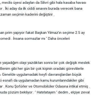
, meclis üyesi adayları da Silivri gibi hala kasaba havası
 . İki aday da ilk ciddi sınavını burada verecek bana
her zaman seçimin kaderini değiştirir .
an prim yapıyor fakat Başkan Yılmaz’ın seçime 2.5 ay
omedi . İnsana sormazlar mı ‘ Daha önceleri
itte yaşadığım olayı yazdıktan sonra bir çok değişik meslek
 Benim gibi her gün bir çok kişinin oradaki görevlilerle
m. Genelde uygulamadaki keyfi davranışlardan büyük
ici esnafı da uygulamadan kamu kurumlarındakiler gibi
r . Konu Şoförler ve Otomobilciler Odasına intikal etmiş .
da çözüm bekliyor . ‘ Hatırlatayım ‘ dedim , elçiye zeval