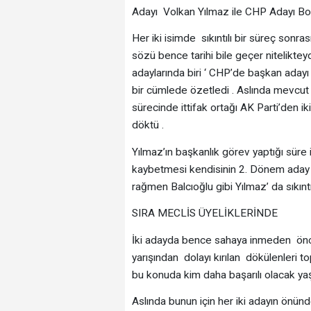
Adayı Volkan Yılmaz ile CHP Adayı Bo
Her iki isimde sıkıntılı bir süreç sonras
sözü bence tarihi bile geçer nitelikte
adaylarında biri ‘ CHP’de başkan aday
bir cümlede özetledi . Aslında mevcut
sürecinde ittifak ortağı AK Parti’den 
döktü .
Yılmaz’ın başkanlık görev yaptığı süre
kaybetmesi kendisinin 2. Dönem aday 
rağmen Balcıoğlu gibi Yılmaz’ da sıkınt
SIRA MECLİS ÜYELİKLERİNDE
İki adayda bence sahaya inmeden önce s
yarışından dolayı kırılan dökülenleri
bu konuda kim daha başarılı olacak ya
Aslında bunun için her iki adayın önünd