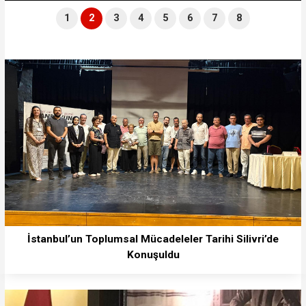
1
2
3
4
5
6
7
8
İstanbul’un Toplumsal Mücadeleler Tarihi Silivri’de
Konuşuldu