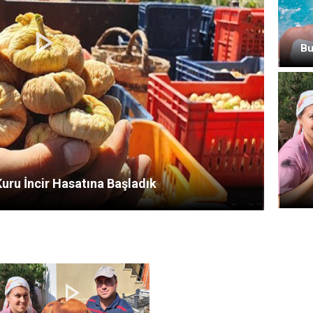
Bu
uru İncir Hasatına Başladık