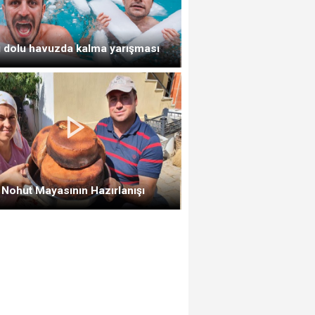
 dolu havuzda kalma yarışması
Nohut Mayasının Hazırlanışı