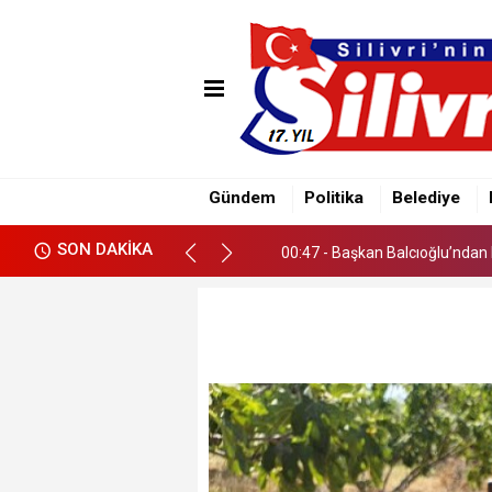
00:38 - Çayırdere Mahallesi’nd
00:47 - Başkan Balcıoğlu’ndan 
Gündem
Politika
Belediye
00:38 - Çayırdere Mahallesi’nd
SON DAKİKA
00:47 - Başkan Balcıoğlu’ndan 