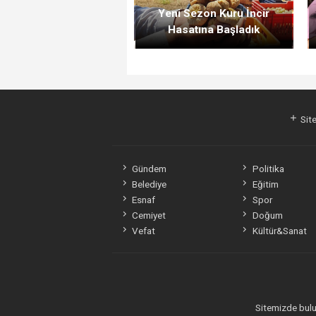
Yeni Sezon Kuru İncir
Hasatına Başladık
Site
Gündem
Politika
Belediye
Eğitim
Esnaf
Spor
Cemiyet
Doğum
Vefat
Kültür&Sanat
Sitemizde bulun