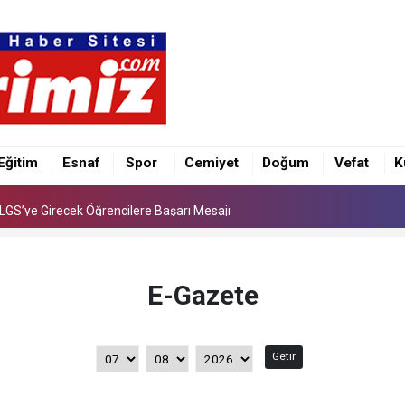
e İlk Kez “Şalvar Gecesi” Düzenlenecek
LGS’ye Girecek Öğrencilere Başarı Mesajı
Eğitim
Esnaf
Spor
Cemiyet
Doğum
Vefat
K
e İlk Kez “Şalvar Gecesi” Düzenlenecek
LGS’ye Girecek Öğrencilere Başarı Mesajı
E-Gazete
Getir