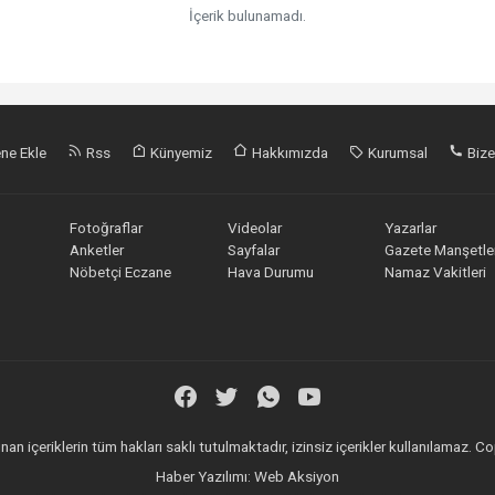
İçerik bulunamadı.
ne Ekle
Rss
Künyemiz
Hakkımızda
Kurumsal
Bize
Fotoğraflar
Videolar
Yazarlar
Anketler
Sayfalar
Gazete Manşetler
Nöbetçi Eczane
Hava Durumu
Namaz Vakitleri
an içeriklerin tüm hakları saklı tutulmaktadır, izinsiz içerikler kullanılamaz.
Haber Yazılımı:
Web Aksiyon