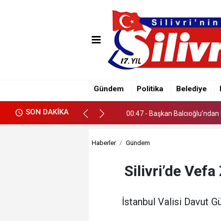
00:38 - Çayırdere Mahallesi’nd
00:47 - Başkan Balcıoğlu’ndan 
Gündem
Politika
Belediye
00:38 - Çayırdere Mahallesi’nd
SON DAKİKA
00:47 - Başkan Balcıoğlu’ndan 
Haberler
Gündem
Silivri’de Vefa
İstanbul Valisi Davut Gü