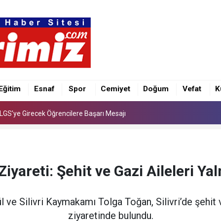
e İlk Kez “Şalvar Gecesi” Düzenlenecek
LGS’ye Girecek Öğrencilere Başarı Mesajı
Eğitim
Esnaf
Spor
Cemiyet
Doğum
Vefat
K
e İlk Kez “Şalvar Gecesi” Düzenlenecek
LGS’ye Girecek Öğrencilere Başarı Mesajı
 Ziyareti: Şehit ve Gazi Aileleri Ya
l ve Silivri Kaymakamı Tolga Toğan, Silivri’de şehit 
ziyaretinde bulundu.