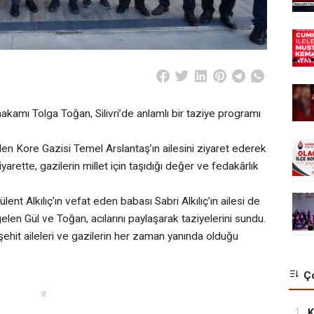
ymakamı Tolga Toğan, Silivri’de anlamlı bir taziye programı
n Kore Gazisi Temel Arslantaş’ın ailesini ziyaret ederek
 Ziyarette, gazilerin millet için taşıdığı değer ve fedakârlık
nt Alkılıç’ın vefat eden babası Sabri Alkılıç’ın ailesi de
a gelen Gül ve Toğan, acılarını paylaşarak taziyelerini sundu.
 şehit aileleri ve gazilerin her zaman yanında olduğu
Ço
#
1.
K