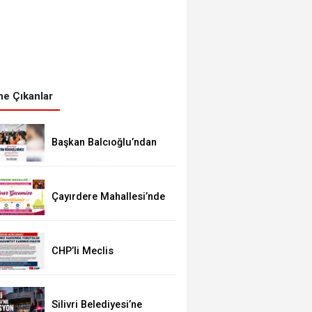
e Çıkanlar
Başkan Balcıoğlu’ndan
LGS’ye Girecek
Öğrencilere Başarı
Mesajı
Çayırdere Mahallesi’nde
İlk Kez “Şalvar Gecesi”
Düzenlenecek
CHP’li Meclis
Üyelerinden Balcıoğlu
Açıklaması: “Masumiyet
Karinesi Esastır”
Silivri Belediyesi’ne