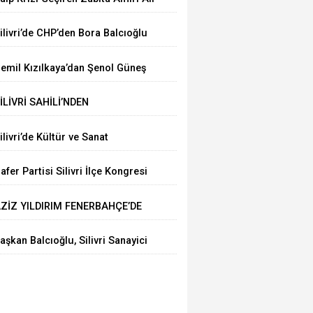
rgun’a Hastanede Moral Ziyareti
ilivri’de CHP’den Bora Balcıoğlu
çin Buluşma Çağrısı
emil Kızılkaya’dan Şenol Güneş
le Futbol Zirvesi
İLİVRİ SAHİLİ’NDEN
ARMARA’YA ÇEVRE MESAJI
ilivri’de Kültür ve Sanat
oşkusu: “İnsanıyla Örnek Bir
afer Partisi Silivri İlçe Kongresi
ent Olacağız”
çin Tarih Belli Oldu
ZİZ YILDIRIM FENERBAHÇE’DE
ENİDEN BAŞKAN
aşkan Balcıoğlu, Silivri Sanayici
e İşadamları Derneği’nde iş
nsanlarıyla buluştu