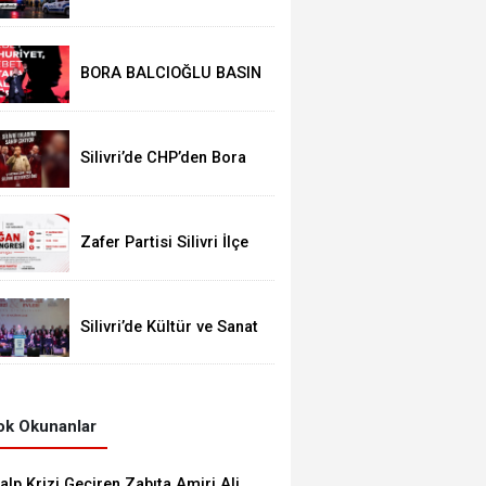
Operasyon: Başkan
Balcıoğlu Dahil 17 Kişi
Gözaltında
BORA BALCIOĞLU BASIN
AÇIKLAMASI:
Silivri’de CHP’den Bora
Balcıoğlu İçin Buluşma
Çağrısı
Zafer Partisi Silivri İlçe
Kongresi İçin Tarih Belli
Oldu
Silivri’de Kültür ve Sanat
Coşkusu: “İnsanıyla
Örnek Bir Kent Olacağız”
k Okunanlar
alp Krizi Geçiren Zabıta Amiri Ali