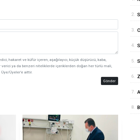
E
2.
S
İ
3.
C
i
4.
S
M
edici, hakaret ve küfür içeren, aşağılayıcı, küçük düşürücü, kaba,
5.
S
 verici ya da benzeri niteliklerde içeriklerden doğan her türlü mali,
C
 Üye/Üyeler’e aittir.
6.
Z
K
Gönder
İ
7.
A
Y
8.
B
v
i