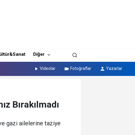
ültür&Sanat
Diğer
Videolar
Fotoğraflar
Yazarlar
lnız Bırakılmadı
ve gazi ailelerine taziye