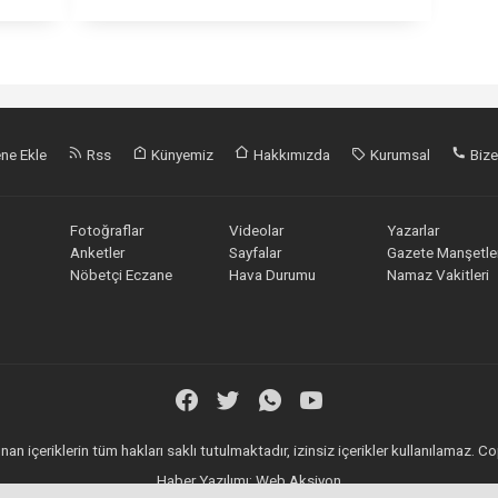
ne Ekle
Rss
Künyemiz
Hakkımızda
Kurumsal
Bize
Fotoğraflar
Videolar
Yazarlar
Anketler
Sayfalar
Gazete Manşetler
Nöbetçi Eczane
Hava Durumu
Namaz Vakitleri
an içeriklerin tüm hakları saklı tutulmaktadır, izinsiz içerikler kullanılamaz.
Haber Yazılımı:
Web Aksiyon