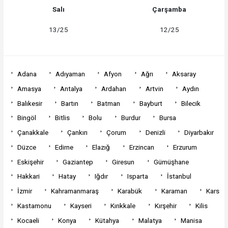
Salı
Çarşamba
13/25
12/25
Adana
Adıyaman
Afyon
Ağrı
Aksaray
Amasya
Antalya
Ardahan
Artvin
Aydın
Balıkesir
Bartın
Batman
Bayburt
Bilecik
Bingöl
Bitlis
Bolu
Burdur
Bursa
Çanakkale
Çankırı
Çorum
Denizli
Diyarbakır
Düzce
Edirne
Elazığ
Erzincan
Erzurum
Eskişehir
Gaziantep
Giresun
Gümüşhane
Hakkari
Hatay
Iğdır
Isparta
İstanbul
İzmir
Kahramanmaraş
Karabük
Karaman
Kars
Kastamonu
Kayseri
Kırıkkale
Kırşehir
Kilis
Kocaeli
Konya
Kütahya
Malatya
Manisa