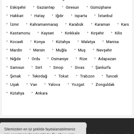
Eskişehir
Gaziantep
Giresun
Gümüşhane
Hakkari
Hatay
Iğdır
Isparta
İstanbul
İzmir
Kahramanmaraş
Karabük
Karaman
Kars
Kastamonu
Kayseri
Kırıkkale
Kırşehir
Kilis
Kocaeli
Konya
Kütahya
Malatya
Manisa
Mardin
Mersin
Muğla
Muş
Nevşehir
Niğde
Ordu
Osmaniye
Rize
Adapazarı
Samsun
Siirt
Sinop
Sivas
Şanlıurfa
Şırnak
Tekirdağ
Tokat
Trabzon
Tunceli
Uşak
Van
Yalova
Yozgat
Zonguldak
Kütahya
Ankara
Sitemizden en iyi şekilde faydalanabilmeniz