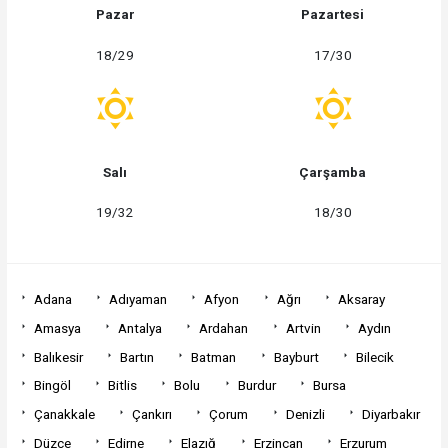
Pazar
Pazartesi
18/29
17/30
Salı
Çarşamba
19/32
18/30
Adana
Adıyaman
Afyon
Ağrı
Aksaray
Amasya
Antalya
Ardahan
Artvin
Aydın
Balıkesir
Bartın
Batman
Bayburt
Bilecik
Bingöl
Bitlis
Bolu
Burdur
Bursa
Çanakkale
Çankırı
Çorum
Denizli
Diyarbakır
Düzce
Edirne
Elazığ
Erzincan
Erzurum