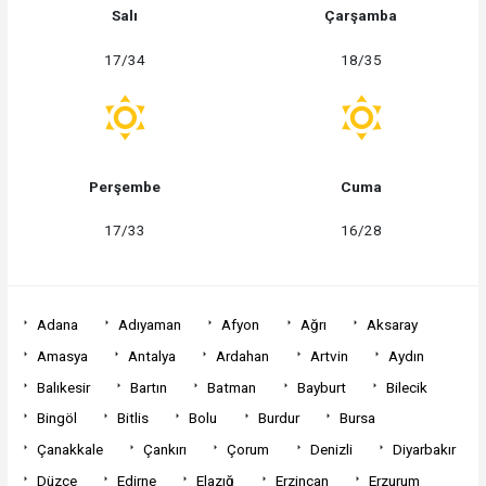
Salı
Çarşamba
17/34
18/35
Perşembe
Cuma
17/33
16/28
Adana
Adıyaman
Afyon
Ağrı
Aksaray
Amasya
Antalya
Ardahan
Artvin
Aydın
Balıkesir
Bartın
Batman
Bayburt
Bilecik
Bingöl
Bitlis
Bolu
Burdur
Bursa
Çanakkale
Çankırı
Çorum
Denizli
Diyarbakır
Düzce
Edirne
Elazığ
Erzincan
Erzurum