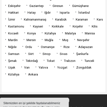
Eskişehir
Gaziantep
Giresun
Gümüşhane
Hakkari
Hatay
Iğdır
Isparta
İstanbul
İzmir
Kahramanmaraş
Karabük
Karaman
Kars
Kastamonu
Kayseri
Kırıkkale
Kırşehir
Kilis
Kocaeli
Konya
Kütahya
Malatya
Manisa
Mardin
Mersin
Muğla
Muş
Nevşehir
Niğde
Ordu
Osmaniye
Rize
Adapazarı
Samsun
Siirt
Sinop
Sivas
Şanlıurfa
Şırnak
Tekirdağ
Tokat
Trabzon
Tunceli
Uşak
Van
Yalova
Yozgat
Zonguldak
Kütahya
Ankara
Sitemizden en iyi şekilde faydalanabilmeniz