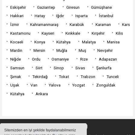
Eskişehir
Gaziantep
Giresun
Gümüşhane
Hakkari
Hatay
Iğdır
Isparta
İstanbul
İzmir
Kahramanmaraş
Karabük
Karaman
Kars
Kastamonu
Kayseri
Kırıkkale
Kırşehir
Kilis
Kocaeli
Konya
Kütahya
Malatya
Manisa
Mardin
Mersin
Muğla
Muş
Nevşehir
Niğde
Ordu
Osmaniye
Rize
Adapazarı
Samsun
Siirt
Sinop
Sivas
Şanlıurfa
Şırnak
Tekirdağ
Tokat
Trabzon
Tunceli
Uşak
Van
Yalova
Yozgat
Zonguldak
Kütahya
Ankara
Sitemizden en iyi şekilde faydalanabilmeniz