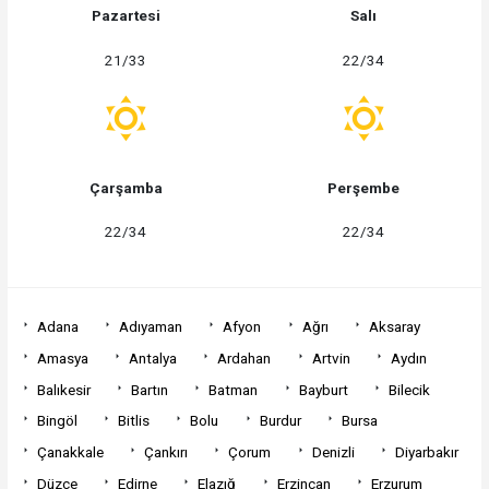
Pazartesi
Salı
21/33
22/34
Çarşamba
Perşembe
22/34
22/34
Adana
Adıyaman
Afyon
Ağrı
Aksaray
Amasya
Antalya
Ardahan
Artvin
Aydın
Balıkesir
Bartın
Batman
Bayburt
Bilecik
Bingöl
Bitlis
Bolu
Burdur
Bursa
Çanakkale
Çankırı
Çorum
Denizli
Diyarbakır
Düzce
Edirne
Elazığ
Erzincan
Erzurum