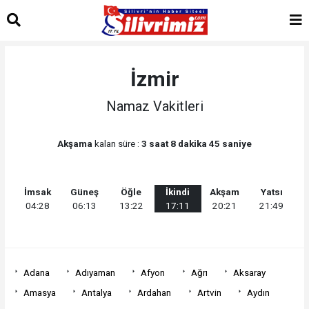
İzmir
Namaz Vakitleri
Akşama
kalan süre :
3 saat 8 dakika 45 saniye
İmsak
Güneş
Öğle
İkindi
Akşam
Yatsı
04:28
06:13
13:22
17:11
20:21
21:49
Adana
Adıyaman
Afyon
Ağrı
Aksaray
Amasya
Antalya
Ardahan
Artvin
Aydın