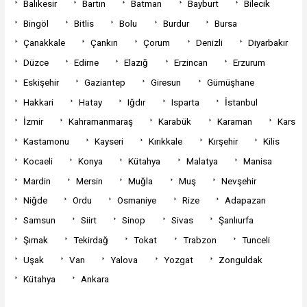
Balıkesir
Bartın
Batman
Bayburt
Bilecik
Bingöl
Bitlis
Bolu
Burdur
Bursa
Çanakkale
Çankırı
Çorum
Denizli
Diyarbakır
Düzce
Edirne
Elazığ
Erzincan
Erzurum
Eskişehir
Gaziantep
Giresun
Gümüşhane
Hakkari
Hatay
Iğdır
Isparta
İstanbul
İzmir
Kahramanmaraş
Karabük
Karaman
Kars
Kastamonu
Kayseri
Kırıkkale
Kırşehir
Kilis
Kocaeli
Konya
Kütahya
Malatya
Manisa
Mardin
Mersin
Muğla
Muş
Nevşehir
Niğde
Ordu
Osmaniye
Rize
Adapazarı
Samsun
Siirt
Sinop
Sivas
Şanlıurfa
Şırnak
Tekirdağ
Tokat
Trabzon
Tunceli
Uşak
Van
Yalova
Yozgat
Zonguldak
Kütahya
Ankara