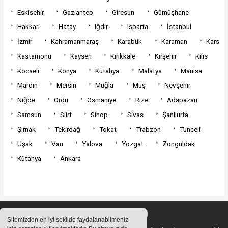
Eskişehir
Gaziantep
Giresun
Gümüşhane
Hakkari
Hatay
Iğdır
Isparta
İstanbul
İzmir
Kahramanmaraş
Karabük
Karaman
Kars
Kastamonu
Kayseri
Kırıkkale
Kırşehir
Kilis
Kocaeli
Konya
Kütahya
Malatya
Manisa
Mardin
Mersin
Muğla
Muş
Nevşehir
Niğde
Ordu
Osmaniye
Rize
Adapazarı
Samsun
Siirt
Sinop
Sivas
Şanlıurfa
Şırnak
Tekirdağ
Tokat
Trabzon
Tunceli
Uşak
Van
Yalova
Yozgat
Zonguldak
Kütahya
Ankara
Sitemizden en iyi şekilde faydalanabilmeniz