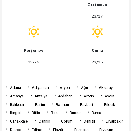
Çarşamba
23/27
Perşembe
Cuma
23/26
23/25
Adana
Adıyaman
Afyon
Ağrı
Aksaray
Amasya
Antalya
Ardahan
Artvin
Aydın
Balıkesir
Bartın
Batman
Bayburt
Bilecik
Bingöl
Bitlis
Bolu
Burdur
Bursa
Çanakkale
Çankırı
Çorum
Denizli
Diyarbakır
Düzce
Edirne
Elazığ
Erzincan
Erzurum