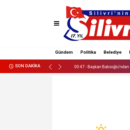
00:38 - Çayırdere Mahallesi’nd
00:47 - Başkan Balcıoğlu’ndan 
Gündem
Politika
Belediye
00:38 - Çayırdere Mahallesi’nd
SON DAKİKA
00:47 - Başkan Balcıoğlu’ndan 