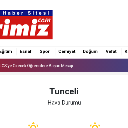
e İlk Kez “Şalvar Gecesi” Düzenlenecek
LGS’ye Girecek Öğrencilere Başarı Mesajı
Eğitim
Esnaf
Spor
Cemiyet
Doğum
Vefat
K
e İlk Kez “Şalvar Gecesi” Düzenlenecek
LGS’ye Girecek Öğrencilere Başarı Mesajı
Tunceli
Hava Durumu