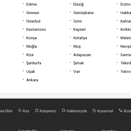
Edirne
Elazığ
Erzin
Giresun
Gümüşhane
Hakka
İstanbul
İzmir
Kahra
Kastamonu
Kayseri
Kırıkk
Konya
Kütahya
Malat
Muğla
Muş
Nevşe
Rize
Adapazarı
Sams
Şanlıurfa
Şırnak
Tekir
Uşak
Van
Yalov
Ankara
ne Ekle
Rss
Künyemiz
Hakkımızda
Kurumsal
Bize
Fotoğraflar
Videolar
Yazarlar