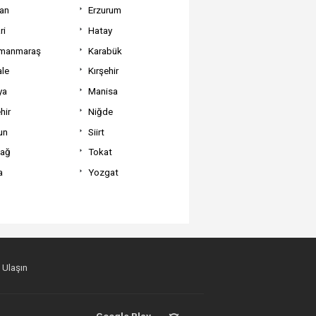
can
Erzurum
ri
Hatay
manmaraş
Karabük
ale
Kırşehir
ya
Manisa
hir
Niğde
un
Siirt
dağ
Tokat
a
Yozgat
 Ulaşın
Google Play