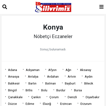
Konya
Nöbetçi Eczaneler
Sonuç bulunamadı.
Adana
Adıyaman
Afyon
Ağrı
Aksaray
Amasya
Antalya
Ardahan
Artvin
Aydın
Balıkesir
Bartın
Batman
Bayburt
Bilecik
Bingöl
Bitlis
Bolu
Burdur
Bursa
Çanakkale
Çankırı
Çorum
Denizli
Diyarbakır
Düzce
Edirne
Elazığ
Erzincan
Erzurum