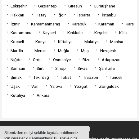
Eskişehir
Gaziantep
Giresun
Gümüşhane
Hakkari
Hatay
Iğdır
Isparta
İstanbul
İzmir
Kahramanmaraş
Karabük
Karaman
Kars
Kastamonu
Kayseri
Kırıkkale
Kırşehir
Kilis
Kocaeli
Konya
Kütahya
Malatya
Manisa
Mardin
Mersin
Muğla
Muş
Nevşehir
Niğde
Ordu
Osmaniye
Rize
Adapazarı
Samsun
Siirt
Sinop
Sivas
Şanlıurfa
Şırnak
Tekirdağ
Tokat
Trabzon
Tunceli
Uşak
Van
Yalova
Yozgat
Zonguldak
Kütahya
Ankara
Sitemizden en iyi şekilde faydalanabilmeniz
için çerezler kullanılmaktadır. Bu siteye giriş
Sitemizde bulunan içeriklerin tüm hakları saklı tutulmaktadır, izinsiz içerikler