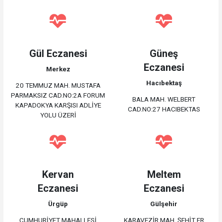
Gül Eczanesi
Güneş
Eczanesi
Merkez
Hacıbektaş
20 TEMMUZ MAH. MUSTAFA
PARMAKSIZ CAD.NO:2A FORUM
BALA MAH. WELBERT
KAPADOKYA KARŞISI ADLİYE
CAD.NO:27 HACIBEKTAS
YOLU ÜZERİ
Kervan
Meltem
Eczanesi
Eczanesi
Ürgüp
Gülşehir
CUMHURİYET MAHALLESİ
KARAVEZİR MAH. ŞEHİT ER