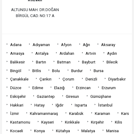
ALTUNSU MAH. DR.DOĞAN
BİRGÜL CAD. NO:17 A
Adana
Adıyaman
Afyon
Ağrı
Aksaray
Amasya
Antalya
Ardahan
Artvin
Aydın
Balıkesir
Bartın
Batman
Bayburt
Bilecik
Bingöl
Bitlis
Bolu
Burdur
Bursa
Çanakkale
Çankırı
Çorum
Denizli
Diyarbakır
Düzce
Edirne
Elazığ
Erzincan
Erzurum
Eskişehir
Gaziantep
Giresun
Gümüşhane
Hakkari
Hatay
Iğdır
Isparta
İstanbul
İzmir
Kahramanmaraş
Karabük
Karaman
Kars
Kastamonu
Kayseri
Kırıkkale
Kırşehir
Kilis
Kocaeli
Konya
Kütahya
Malatya
Manisa