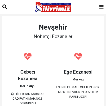
Nevşehir
Nöbetçi Eczaneler
Cebecı
Ege Eczanesi
Eczanesi
Merkez
Derinkuyu
ESENTEPE MAH. GÜLTEPE SOK.
NO:6 B NEVKUR PFORZHEİM
ŞEHİT ERHAN KARATAS
PARKI ÜZERİ
CAD.FATİH MAH.NO:3
DERINKUYU