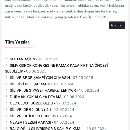
aşağılayıcı, küçük düşürücü, kaba, müstehcen, ahlaka aykırı, kişilik haklarına
zarar verici ya da benzeri niteliklerde içeriklerden doğan her türlü mali,
hukuki, cezai, idari sorumluluk içeriği gönderen Üye/Üyeler’e aittir.
Gönder
Tüm Yazıları
SULTAN AŞKIN -
13.10.2025
SILIVRISPOR KONGRESİNE RAMAK KALA FIRTINA ÖNCESİ
SESSİZLİK -
06.06.2025
SİLİVRİSPOR ŞAMPİYON OLMASIN -
07.05.2025
BİR ÇİVİ BİLE ÇAKMADI -
18.10.2024
SİLİVRİ’DE SİYASET HAREKETLENİYOR -
10.08.2024
DURMAK YOK ALGIYA DEVAM -
02.08.2024
GEÇ OLDU , GÜZEL OLDU -
17.07.2024
SİLİVRİ DE 99. GÜN ( 2 ) -
12.07.2024
SİLİVRİ’DE İLK 99 GÜN -
09.07.2024
NEVZAT SEZEN VAKASI -
04.07.2024
BALCIOĞLU SILIVRISPOR’A SAHİP ÇIKMALI -
19.06.2024