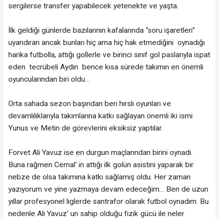
sergilerse transfer yapabilecek yetenekte ve yaşta.
İlk geldiği günlerde bazılarının kafalarında “soru işaretleri”
uyandıran ancak bunları hiç ama hiç hak etmediğini oynadığı
harika futbolla, attığı gollerle ve birinci sınıf gol paslarıyla ispat
eden tecrübeli Aydın bence kısa sürede takımın en önemli
oyuncularından biri oldu…
Orta sahada sezon başından beri hırslı oyunları ve
devamlılıklarıyla takımlarına katkı sağlayan önemli iki ismi
Yunus ve Metin de görevlerini eksiksiz yaptılar.
Forvet Ali Yavuz ise en durgun maçlarından birini oynadı.
Buna rağmen Cemal’ in attığı ilk golün asistini yaparak bir
nebze de olsa takımına katkı sağlamış oldu. Her zaman
yazıyorum ve yine yazmaya devam edeceğim… Ben de uzun
yıllar profesyonel liglerde santrafor olarak futbol oynadım. Bu
nedenle Ali Yavuz’ un sahip olduğu fizik gücü ile neler