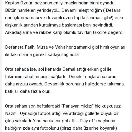
Kaptan Özgür sezonun en iyi maçlarından birini oynadı…
Bütün hamleleri yerindeydi… Devamlı eleştirdiğim ( Defansı
öne çıkarmaması ve devamlı uzun top kullanması gibi!) eski
alışkanlıklarından kurtulmaya başlaması beni sevindirdi.
Arkadaşlarına ve rakibe karşı olumlu tavırları takdire değerdi.
Defansta Fatih, Musa ve Vahit her zamanki gibi hırslı oyunları
ile takımlarına gerekli katkıyı sağladılar.
Orta sahada ise, sol kenarda Cemal attığı erken gol ile
takımının rahatlamasını sağladı… Önceki maçlara nazaran
daha arzulu oynadı. Devamlılık sorununu hallederse takımına
katkısı daha fazla olur.
Orta sahanı son haftalardaki “Parlayan Yıldızı” hiç kuşkusuz
Nazif… Oynadığı futbol, attığı ve attırdığı gollerle büyük bir
çıkış yakaladı. Yine harika bir gol attı… Play off maçlarına
kaldığımızda aynı futbolunu (biraz daha üzerine koyarak)