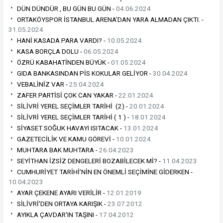
DÜN DÜNDÜR , BU GÜN BU GÜN -
04.06.2024
ORTAKÖYSPOR İSTANBUL ARENA’DAN YARA ALMADAN ÇIKTI. -
31.05.2024
HANİ KASADA PARA VARDI? -
10.05.2024
KASA BORÇLA DOLU -
06.05.2024
ÖZRÜ KABAHATİNDEN BÜYÜK -
01.05.2024
GIDA BANKASINDAN PİS KOKULAR GELİYOR -
30.04.2024
VEBALİNİZ VAR -
25.04.2024
ZAFER PARTİSİ ÇOK CAN YAKAR -
22.01.2024
SİLİVRİ YEREL SEÇİMLER TARİHİ (2) -
20.01.2024
SİLİVRİ YEREL SEÇİMLER TARİHİ ( 1 ) -
18.01.2024
SİYASET SOĞUK HAVAYI ISITACAK -
13.01.2024
GAZETECİLİK VE KAMU GÖREVİ -
10.01.2024
MUHTARA BAK MUHTARA -
26.04.2023
SEYİTHAN İZSİZ DENGELERİ BOZABİLECEK Mİ? -
11.04.2023
CUMHURİYET TARİHİ’NİN EN ÖNEMLİ SEÇİMİNE GİDERKEN -
10.04.2023
AYAR ÇEKENE AYARI VERİLİR -
12.01.2019
SİLİVRİ'DEN ORTAYA KARIŞIK -
23.07.2012
AYIKLA ÇAVDAR'IN TAŞINI -
17.04.2012