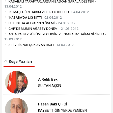
KASABALI TARAFTARLARDAN BAŞKAN SARALA DESTEK! -
13.04.2012
İKİ MAÇ, DÖRT TAKIM VE BİR FUTBOLCU -
04.04.2012
'KASABA'DA LİG BİTTİ -
02.04.2012
FUTBOLDA ALTYAPININ ÖNEMİ! -
24.03.2012
CHP'DE MÜMİN AĞABEY DÖNEMİ -
21.03.2012
ASLA YALNIZ YÜRÜMEYECEKSİNİZ... ''KASABA'' DAİMA SİZİNLE! -
15.03.2012
SİLİVRİSPOR ÇOK AVANTAJLI -
13.03.2012
Köşe Yazıları
A.Refik Bek
SULTAN AŞKIN
Hasan Baki ÇİFÇİ
KAYBETTİĞİN YERDE YENİDEN