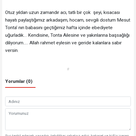
Otuz yıldan uzun zamandır acı, tatlı bir çok şeyi, kısacası
hayatı paylaştığımız arkadaşım, hocam, sevgili dostum Mesut
Tonta’ nın babasını geçtiğimiz hafta içinde ebediyete
uğurladık… Kendisine, Tonta Ailesine ve yakınlarına başsağlığı
diliyorum..… Allah rahmet eylesin ve geride kalanlara sabır
versin.
#
Yorumlar (0)
Suç teşkil edecek, yasadışı, tehditkar, rahatsız edici, hakaret ve küfür içeren,