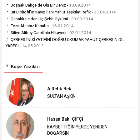
Boşnak Bahçe'de Ölü Bir Deniz -
10.09.2014
Bir Bibliofil`in Kayıp İlanı Yahut Teşkilat Refik -
23.04.2014
Çanakkale'den Üç Şehit Öyküsü -
23.03.2014
Feza Ablasız Kasaba -
16.01.2014
Silivri Alibey Camii'nin Hikayesi -
02.01.2014
ÇERKES İNİSİYATİFİNİ DOĞRU OKUMAK YAHUT ÇERKESİN DİL
YARESİ -
14.05.2012
Köşe Yazıları
A.Refik Bek
SULTAN AŞKIN
Hasan Baki ÇİFÇİ
KAYBETTİĞİN YERDE YENİDEN
DOĞARSIN