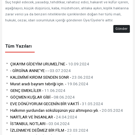
Suç teşkil edecek, yasadışı, tehditkar, rahatsız edici, hakaret ve küfür içeren,
aşağılayıcı, küçük düşürücü, kaba, müstehcen, ahlaka aykırı, kişilik haklarına
zarar verici ya da benzeri niteliklerde içeriklerden doğan her türlü mali,
hukuki, cezai, idari sorumluluk içeriği gönderen Üye/Üyeler’e aittir.
Gönder
Tüm Yazıları
ÇIKAYIM GİDEYİM URUMELİ’NE -
10.09.2024
- GİRGİNA ANNE'YE - -
03.07.2024
KALEMİMİ KIRDIM SENDEN SONR -
23.06.2024
Murat aradı bayram tebriği için. -
19.06.2024
GENÇ EMEKLİLER -
11.06.2024
GÖÇMEN KUŞLAR GİBİ -
08.06.2024
EVE DÖNÜYORUM GECENİN BİR VAKTİ -
31.05.2024
Halkımın yurdundan sökülüşünün yüz altmışıncı yılı. -
20.05.2024
NARTLAR VE İNSANLAR -
24.04.2024
İSTANBUL NOTLARI -
03.04.2024
İZLENMEYE DEĞMEZ BİR FİLM -
23.03.2024