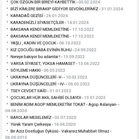
ÇOK ÖZGÜN BİR BİREYİ KAYBETTİK -
05.02.2024
BİZİ KİMLERE BIRAKIP GİDİYOR SEVDİKLERİMİZ -
31.01.2024
KARADAĞ GEZİSİ -
26.01.2024
KARADENİZLİ SİYASETÇİLER -
14.01.2024
BAKSANA KENDİ MEMLEKETİNE -
17.10.2022
BAKSANA KENDİ MEMLEKETİNE -
17.10.2022
YAŞLI , KADIN VE ÇOCUK -
06.10.2022
KIZ ÇOCUĞU BABA EVİNİN RUHU -
24.09.2022
Nereye bakıyor bu adamlar ! -
13.09.2022
VARSA SİYASET, YOKSA HAMASET -
13.06.2022
SÖYLEME HAKKI -
06.05.2022
UKRAYNA DÜŞÜNCELERİ -V- -
10.03.2022
UKRAYNA DÜŞÜNCELERİ –IV- -
06.03.2022
TSEY CEVDET SAİD -
31.01.2022
ÇOCUKLAR HÜR AKIL SAHİBİ OLSAYDI -
13.01.2022
BENİM ADIM AGOP MEMLEKETİM TOKAT - Agop Aslanyan- -
04.08.2020
BAROLAR MESELEMİZ -
02.07.2020
Yürek Yaram Çerkesya -
16.04.2020
Bir Aziz Dostluğun Öyküsü - Vakarsız Muhabbet Olmaz -
06.05.2015